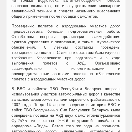
не только подготовка взлетно-посадочной полосы,
заправка самолетов, но и осуществление маскировки
авиационной техники и средств наземного обеспечения
общего применения после посадки самолетов.
Проведению полетов с аэродромных участков дорог
предшествовала большая подготовительная работа.
Отработаны вопросы организации взаимодействия
пунктов управления с экипажами, а также штурманского
обеспечения. С летным составом проведены
тренировочные полеты. С личным составом базы изучены
требования безопасности при подготовке и в ходе
выполнения полетов с АУД. Организовано
взаимодействие с исполнительными и
распорядительными органами власти по обеспечению
полетов с аэродромных участков дорог.
В ВВС и войсках ПВО Республики Беларусь вопросы
использования участков автомобильных дорог в качестве
запасных аэродромов начали серьезно отрабатываться с
2007 года. Тогда 14 апреля впервые в истории ВВС и
войск ПВО Вооруженных Сил Республики Беларусь была
совершена посадка на АУД двух самолетов-штурмовиков
Су-25УБ из состава 206-й штурмовой авиабазы с
аэродрома «Лида». Летом того же года на прочность
автомобильную дорогу «проверили» истребители. 4