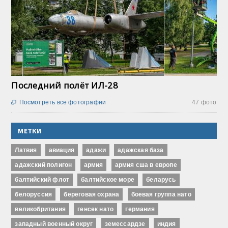
Последний полёт ИЛ-28
Посмотреть все фотографии
47 фото

МЕТКИ
Латвия
авиация
адажи
адажская база
адажский полигон
армия
армия сша в европе
балтийский флот
балтийское море
беларусь
белоруссия
береговая охрана
боевая группа нато
великобритания
генсек нато
германия
западный военный округ
земессардзе
индия