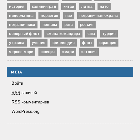
история
калининград
китай
литва
нато
нидерланды
норвегия
пво
пограничная охрана
пограничники
польша
рига
россия
северный флот
смена командира
сша
турция
украина
учения
финляндия
флот
франция
черное море
швеция
эмари
эстония
МЕТА
Войти
RSS
записей
RSS
комментариев
WordPress.org