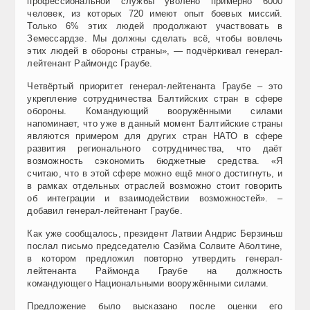
профессиональной службы уволено примерно 6000
человек, из которых 720 имеют опыт боевых миссий.
Только 6% этих людей продолжают участвовать в
Земессардзе. Мы должны сделать всё, чтобы вовлечь
этих людей в обороны страны», — подчёркивал генерал-
лейтенант Раймондс Граубе.
Четвёртый приоритет генерал-лейтенанта Граубе – это
укрепление сотрудничества Балтийских стран в сфере
обороны. Командующий вооружёнными силами
напоминает, что уже в данный момент Балтийские страны
являются примером для других стран НАТО в сфере
развития регионального сотрудничества, что даёт
возможность сэкономить бюджетные средства. «Я
считаю, что в этой сфере можно ещё много достигнуть, и
в рамках отдельных отраслей возможно стоит говорить
об интеграции и взаимодействии возможностей». –
добавил генерал-лейтенант Граубе.
Как уже сообщалось, президент Латвии Андрис Берзиньш
послал письмо председателю Саэйма Солвите Аболтине,
в котором предложил повторно утвердить генерал-
лейтенанта Раймонда Граубе на должность
командующего Национальными вооружёнными силами.
Предложение было высказано после оценки его