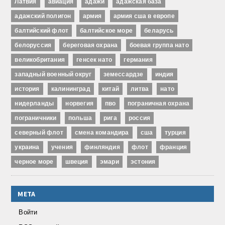
Латвия
авиация
адажи
адажская база
адажский полигон
армия
армия сша в европе
балтийский флот
балтийское море
беларусь
белоруссия
береговая охрана
боевая группа нато
великобритания
генсек нато
германия
западный военный округ
земессардзе
индия
история
калининград
китай
литва
нато
нидерланды
норвегия
пво
пограничная охрана
пограничники
польша
рига
россия
северный флот
смена командира
сша
турция
украина
учения
финляндия
флот
франция
черное море
швеция
эмари
эстония
МЕТА
Войти