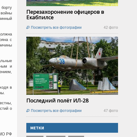
 борту
Перезахоронение офицеров в
 войны
Екабпилсе
минный
Посмотреть все фотографии
42 фото

должна
ряна с
ричины
альные
дным и
ением,
ходя в
ны.
Последний полёт ИЛ-28
естны,
стий о
Посмотреть все фотографии
47 фото

МЕТКИ
 МО РФ