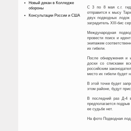
Новый декан в Колледже
С 3 по 8 мая с.г. ги
обороны
отправится к мысу Тар
Консультации России и США
двух подводных лодок 
заградитель XIII-бис сер
Международная подво
провести поиск и иден
экипажем соответственно
их гибели.
После обнаружения и 
доски со списками вс
российским законодател
место их гибели будет н
В этой точке будет зап
этом районе, будут при
В последний раз Д-4 в
предполагается подрыв 
ее судьбе нет.
На фото Подводная лодк