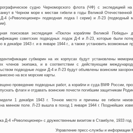
дрографическое судно Черноморского флота (ЧФ) с экспедицией на
ханкут в Черном море к местам гибели в годы Великой Отечественной
Д-4 («Революционер» подводная лодка I серии) и Л-23 (подводный 
ии).
дная поисковая экспедиция «Поклон кораблям Великой Победы» 
тификацию советских подводных лодок Д-4 и Л-23, которые были поте
 в декабре 1943 г. и в январе 1944 г., а также установить возможные п
идентификации субмарин на их корпусах будут установлены мемори
ех членов экипажа, и в соответствии с действующим междунаро
ьством подводные лодки Д-4 и Л-23 будут объявлены воинским захорон
анесено на все морские карты.
рещено проведение подводных работ, а корабли и суда ВМФ России, про
спускать флаги и отдавать воинские почести погибшим защитникам Роди
идели 1 декабря 1943 г. Точное место и причины ее гибели неизв
на минном поле. Л-23 вышла в поход 1 января 1944 г. Позднейших изве
а Д-4 «Революционер» с дружественным визитом в Стамбуле, 1933 год
Управление пресс-службы и информации