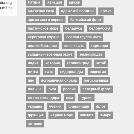
dia.org
Латвия
авиация
адажи
mil.ru
адажская база
адажский полигон
армия
армия сша в европе
балтийский флот
балтийское море
беларусь
белоруссия
береговая охрана
боевая группа нато
великобритания
генсек нато
германия
западный военный округ
земессардзе
индия
история
калининград
китай
литва
нато
нидерланды
норвегия
пво
пограничная охрана
пограничники
польша
рига
россия
северный флот
смена командира
сша
турция
украина
учения
финляндия
флот
франция
черное море
швеция
эмари
эстония