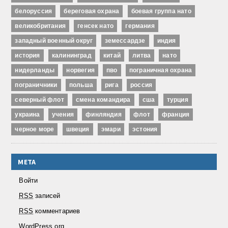
белоруссия
береговая охрана
боевая группа нато
великобритания
генсек нато
германия
западный военный округ
земессардзе
индия
история
калининград
китай
литва
нато
нидерланды
норвегия
пво
пограничная охрана
пограничники
польша
рига
россия
северный флот
смена командира
сша
турция
украина
учения
финляндия
флот
франция
черное море
швеция
эмари
эстония
МЕТА
Войти
RSS
записей
RSS
комментариев
WordPress.org