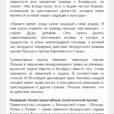
закрытости для мигрантов границы с Беларусью, он
сказал: «Мы всегда были, есть и будем частью Европы,
основанной на христианских ценностях, которые также
являются основой наших традиций и культуры».
«Пришло время, когда нужно защищать свою родину. И
нам нужно охранять ее границы больше, чем раньше», —
сказал Дуда, добавив: «Это нужно делать
самоотверженно, бессонными ночами, в холоде, в
трудностях, в очень неблагодарной ситуации, к которой
нас вынудили гибридные действия белорусского режима
против Польши и против Европейского Союза».
Гуманитарные группы обвиняют правящую партию
Польши в нарушении международного права на убежище,
вытесняя людей обратно в Беларусь вместо того, чтобы
принимать их заявления о защите. В соответствии со
статьей 14 Всеобщей декларации прав человека каждый
человек имеет право искать и пользоваться убежищем от
преследования в других странах. Польша заявляет, что
ее действия законны.
Назревает более масштабный политический кризис
Правительства соседних с Белорусией стран – Польши,
Литвы и Латвии — ранее обвиняли белорусского лидера
Александра Лукашенко в создании миграционного кризиса