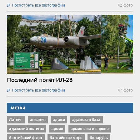
Посмотреть все фотографии
42 фото

Последний полёт ИЛ-28
Посмотреть все фотографии
47 фото

МЕТКИ
Латвия
авиация
адажи
адажская база
адажский полигон
армия
армия сша в европе
балтийский флот
балтийское море
беларусь