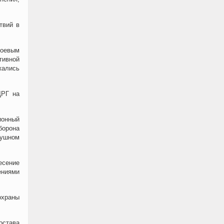
твий в
боевым
тивной
жались
ДРГ на
ионный
борона
душном
есение
ениями
охраны
остава