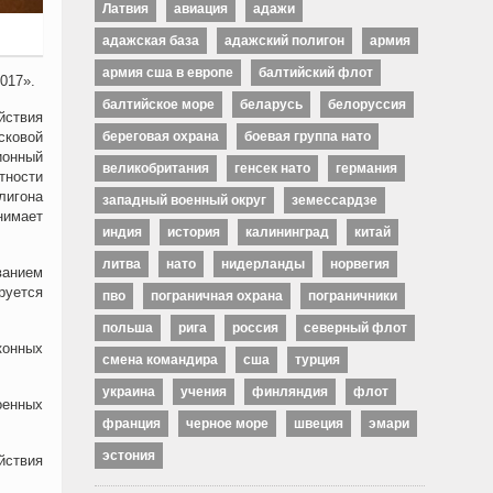
Латвия
авиация
адажи
адажская база
адажский полигон
армия
армия сша в европе
балтийский флот
017».
балтийское море
беларусь
белоруссия
йствия
береговая охрана
боевая группа нато
сковой
ионный
великобритания
генсек нато
германия
тности
лигона
западный военный округ
земессардзе
нимает
индия
история
калининград
китай
литва
нато
нидерланды
норвегия
ванием
руется
пво
пограничная охрана
пограничники
польша
рига
россия
северный флот
конных
смена командира
сша
турция
украина
учения
финляндия
флот
оенных
франция
черное море
швеция
эмари
эстония
йствия