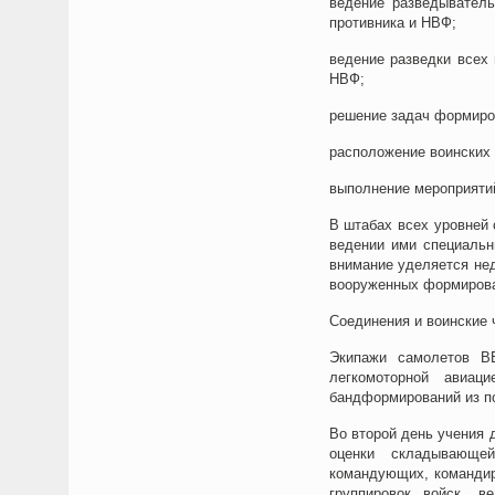
ведение разведыватель
противника и НВФ;
ведение разведки всех
НВФ;
решение задач формиро
расположение воинских 
выполнение мероприятий
В штабах всех уровней
ведении ими специальн
внимание уделяется не
вооруженных формирован
Соединения и воинские 
Экипажи самолетов В
легкомоторной авиа
бандформирований из по
Во второй день учения
оценки складывающе
командующих, командир
группировок войск, в