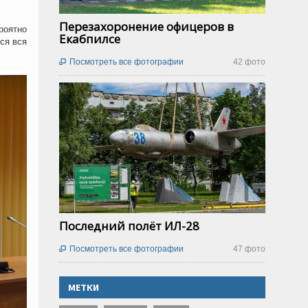
Перезахоронение офицеров в
роятно
Екабпилсе
тся вся
Посмотреть все фотографии
42 фото

Последний полёт ИЛ-28
Посмотреть все фотографии
47 фото

МЕТКИ