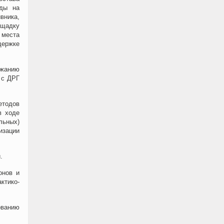
ады на
вника,
ощадку
 места
держке
ржанию
 с ДРГ
етодов
в ходе
льных)
изации
.
онов и
ктико-
ованию