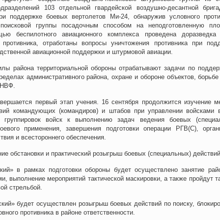
одразделений 103 отдельной гвардейской воздушно-десантной бриг
и поддержке боевых вертолетов Ми-24, обнаружив условного проти
поисковой группы посадочным способом на неподготовленную пл
ью беспилотного авиационного комплекса проведена доразведка
 противника, отработаны вопросы уничтожения противника при под
дственной авиационной поддержки и штурмовой авиации.
илы района территориальной обороны отрабатывают задачи по подде
ределах административного района, охране и обороне объектов, борьбе
 НВФ.
авершается первый этап учения. 16 сентября продолжится изучение м
вий командующих (командиров) и штабов при управлении войсками 
и группировок войск к выполнению задач ведения боевых (специа
евого применения, завершения подготовки операции РГВ(С), орган
твия и всестороннего обеспечения.
е обстановки и практический розыгрыш боевых (специальных) действий
кий» в рамках подготовки обороны будет осуществлено занятие рай
и, выполнение мероприятий тактической маскировки, а также пройдут та
вой стрельбой.
ский» будет осуществлен розыгрыш боевых действий по поиску, блокир
вного противника в районе ответственности.