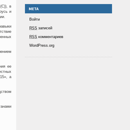
С)), в
МЕТА
русь и
ии.
Войти
навыки
RSS
записей
тствие
RSS
комментариев
менных
WordPress.org
нением
ния ее
естных
15», а
дством
ганами