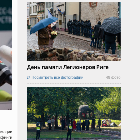
День памяти Легионеров Риге
Посмотреть все фотографии
49 фото

рмации
ифинги