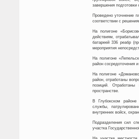
завершения подготовки 
Проведено уточнение п
соответствии с решени
На полигоне «Борисов
действиям, отрабатыва
батареей 336 реабр (п
мероприятия непосредст
На полигоне «Лепельс
район сосредоточения и
На полигоне «Доманово
район, отработаны вопр
позиций. Отработаны
пространстве.
В Глубокском районе 
службы, патрулирован
внутренних войск, охра
Подразделения сил сп
участка Государственно
На участке местности