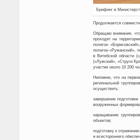
Брифинг в Министерст
Продолжается совместно
Обращаю внимание, что
проходят на территори
полигон «Борисовский»
полигон «Ружанский», п
в Витебской области (
(«Лужский», «Струги Кр
участие около 10 200 ч
Напомню, что на перво
региональной группиро
осуществить:
завершение подготовки 
вооруженных формирован
наращивание группиро
объектов;
подготовку к отражению
и всестороннего обеспе