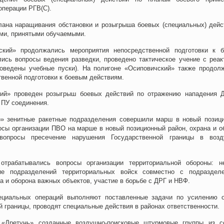
операции РГВ(С).
лана наращивания обстановки и розыгрыша боевых (специальных) дейс
ями, принятыми обучаемыми.
ский» продолжались мероприятия непосредственной подготовки к 
лись вопросы ведения разведки, проведено тактическое учение с реак
роведены учебные пуски). На полигоне «Осиповичский» также продол
венной подготовки к боевым действиям.
кий» проведен розыгрыш боевых действий по отражению нападения 
 ПУ соединения.
» зенитные ракетные подразделения совершили марш в новый позиц
осы организации ПВО на марше в новый позиционный район, охрана и о
 вопросы пресечение нарушения Государственной границы в воз
отрабатывались вопросы организации территориальной обороны: н
ие подразделений территориальных войск совместно с подраздел
на и оборона важных объектов, участие в борьбе с ДРГ и НВФ.
ециальных операций выполняют поставленные задачи по усилению 
й границы, проводят специальные действия в районах ответственности.
 «Дретунь» созданные воздушно-поисковые штурмовые группы из с