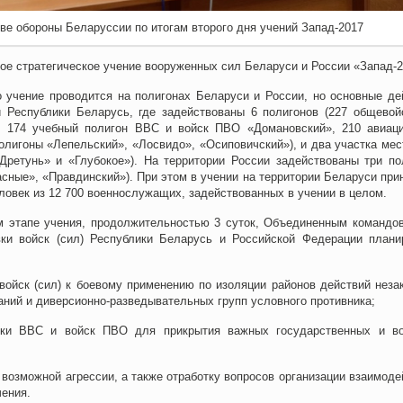
ве обороны Беларуссии по итогам второго дня учений Запад-2017
е стратегическое учение вооруженных сил Беларуси и России «Запад-2
 учение проводится на полигонах Беларуси и России, но основные де
и Республики Беларусь, где задействованы 6 полигонов (227 общевой
, 174 учебный полигон ВВС и войск ПВО «Домановский», 210 авиац
олигоны «Лепельский», «Лосвидо», «Осиповичский»), и два участка мес
«Дретунь» и «Глубокое»). На территории России задействованы три по
асные», «Правдинский»). При этом в учении на территории Беларуси при
еловек из 12 700 военнослужащих, задействованных в учении в целом.
м этапе учения, продолжительностью 3 суток, Объединенным командо
вки войск (сил) Республики Беларусь и Российской Федерации плани
войск (сил) к боевому применению по изоляции районов действий неза
ий и диверсионно-разведывательных групп условного противника;
вки ВВС и войск ПВО для прикрытия важных государственных и в
 возможной агрессии, а также отработку вопросов организации взаимоде
чения.