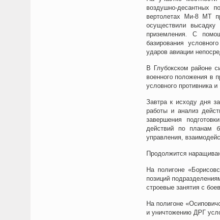
воздушно-десантных п
вертолетах Ми-8 МТ пр
осуществили высадку 
приземления. С помощ
базирования условного
ударов авиации непосре
В Глубокском районе с
военного положения в п
условного противника и
Завтра к исходу дня з
работы и анализ дейст
завершения подготовк
действий по планам бо
управления, взаимодейс
Продолжится наращивани
На полигоне «Борисовс
позиций подразделениям
строевые занятия с бое
На полигоне «Осипович
и уничтожению ДРГ усло