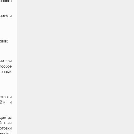
овного
ника и
овки;
ми при
Особое
конных
ставки
НВФ и
дам из
ствия
отовки
нения,