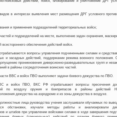
но-поисковых действий, поиск, блокирование и уничтожение ДРГ усл
 видов в интересах выявления мест размещения ДРГ условного против
вания и применения подразделений территориальных войск;
частей и подразделений на месте, выполнение задач охранения, маскир
 всестороннего обеспечения действий войск.
 отрабатываются вопросы управления подчиненными силами и средства
ых и засадных действий, поддержании режима военного положения. 
допущению проникновения диверсионно-разведывательных групп и неза
ий в районы сосредоточения воинских частей.
части ВВС и войск ПВО выполняют задачи боевого дежурства по ПВО.
ВС и войск ПВО, ВКС РФ отрабатывают вопросы пресечения до
цией по воздуху оружия и боеприпасов в районы действий 
ложения дежурства на аэродроме и из зоны дежурства в воздухе.
 должностные лица руководства учения заслушивали обучаемых по выво
йся обстановки, изучали методы работы и анализировали дей
ов и штабов при управлении войсками силами в ходе завершения подг
едения боевых (специальных) действий по планам боевого приме