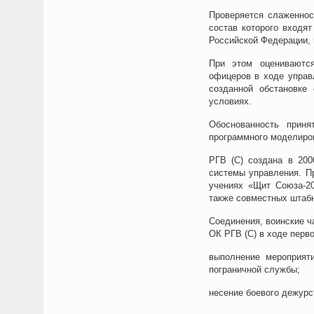
Проверяется слаженнос
состав которого входя
Российской Федерации, 
При этом оцениваются
офицеров в ходе управ
созданной обстановке
условиях.
Обоснованность приня
программного моделиров
РГВ (С) создана в 200
системы управления. П
учениях «Щит Союза-20
также совместных штабн
Соединения, воинские ч
ОК РГВ (С) в ходе перв
выполнение мероприяти
пограничной службы;
несение боевого дежурс