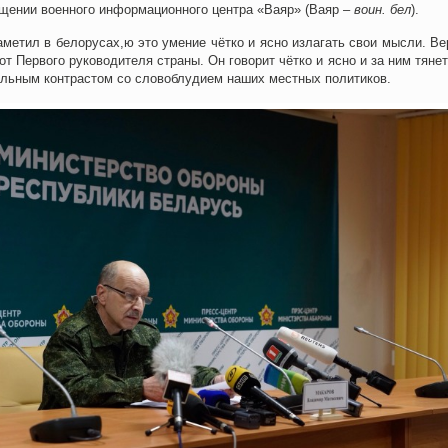
щении военного информационного центра «Ваяр» (Ваяр –
воин. бел
).
 в белорусах,ю это умение чётко и ясно излагать свои мысли. Ве
от Первого руководителя страны. Он говорит чётко и ясно и за ним тяне
ильным контрастом со словоблудием наших местных политиков.