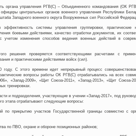
ть органа управления РГВ(С) – Объединенного командования (ОК РГВ(
т офицеры центральных органов военного управления Республики Бела
штаба Западного военного округа Вооруженных сил Российской Федерац
 эффективность системы управления группировки, практические 
ления боевыми действиями, качество отработки документов, их соотве
 с учетом изменения способов ведения военных действий в совре
того решения проверяется соответствующими расчетами с приме
ания и практическими действиями войск (сил).
0 году. С этого времени идет непрерывный процесс совершенствова
рактические вопросы работы ОК РГВ(С) отрабатывались на всех совм
06», «Запад-2009», «Щит Союза-2011», «Запад-2013», «Щит Союза-20
ых тренировках.
асти и подразделения, участвующие в учении «Запад-2017», под руково
ого этапа отрабатывают следующие вопросы:
й по прикрытию участков Государственной границы совместно с ор
тва по ПВО, охране и обороне позиционных районов;