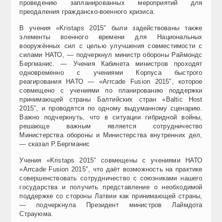
проведению запланированных мероприятий для
преодаления гражданско-военного кризиса.
В учения «Kristaps 2015″ были задействованы также
элементы военного времени для Национальных
вооружённых сил с целью улучшения совместимости с
силами НАТО, — подчеркнул министр обороны Раймондс
Бергманис. — Учения Кабинета министров проходят
одновременно с учениями Корпуса быстрого
реагирования НАТО — «Arrcade Fusion 2015″, которое
совмещено с учениями по планированию поддержки
принимающей страны Балтийских стран «Baltic Host
2015″, и проводятся по одному выдуманному сценарию.
Важно подчеркнуть, что в ситуации гибридной войны,
решающе важным является сотрудничество
Министерства обороны и Министерства внутренних дел,
— сказал Р.Бергманис
Учения «Kristaps 2015″ совмещены с учениями НАТО
«Arrcade Fusion 2015″, что даёт возможность на практике
совершенствовать сотрудничество с союзниками нашего
государства и получить представление о необходимой
поддержке со стороны Латвии как принимающей страны,
— подчеркнула Президент министров Лаймдота
Страуюма.