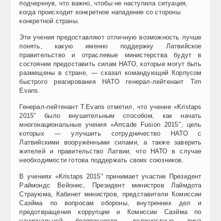
подчеркнув, что важно, чтобы не наступила ситуация,
когда происходит конкретное нападение со стороны
конкретной страны.
Эти учения предоставляют отличную возможность лучше
понять, какую именно поддержку Латвийское
правительство и отраслевые министерства будут в
состоянии предоставить силам НАТО, которые могут быть
размещены в стране, — сказал командующий Корпусом
быстрого реагирования НАТО генерал-лейтенант Tim
Evans.
Генерал-лейтенант T.Evans отметил, что учение «Kristaps
2015″ было внушительным способом, как начать
многонациональные учения «Arrcade Fusion 2015″, цель
которых — улучшить сотрудничество НАТО с
Латвийскими вооружёнными силами, а также заверить
жителей и правительство Латвии, что НАТО в случае
необходимости готова поддержать своих союзников.
В учениях «Kristaps 2015″ принимает участие Президент
Раймондс Вейонис, Президент министров Лаймдота
Страуюма, Кабинет министров, представители Комиссии
Саэйма по вопросам обороны, внутренних дел и
предотвращения коррупции и Комиссии Саэйма по
национальной безопасности, должностные лица