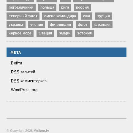
пограничники
польша
рига
россия
северный флот
смена командира
сша
турция
украина
учения
финляндия
флот
франция
черное море
швеция
эмари
эстония
МЕТА
Войти
RSS
записей
RSS
комментариев
WordPress.org
© Copyright
2026
Melkon.lv