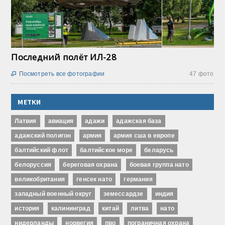
Последний полёт ИЛ-28
Посмотреть все фотографии
47 фото

МЕТКИ
Латвия
авиация
адажи
адажская база
адажский полигон
армия
армия сша в европе
балтийский флот
балтийское море
беларусь
белоруссия
береговая охрана
боевая группа нато
великобритания
генсек нато
германия
западный военный округ
земессардзе
индия
история
калининград
китай
литва
нато
нидерланды
норвегия
пво
пограничная охрана