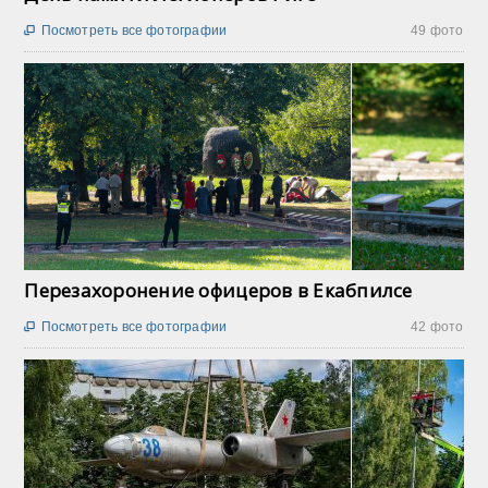
Посмотреть все фотографии
49 фото

Перезахоронение офицеров в Екабпилсе
Посмотреть все фотографии
42 фото
