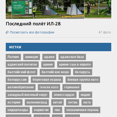
Последний полёт ИЛ-28
Посмотреть все фотографии
47 фото

МЕТКИ
Латвия
авиация
адажи
адажская база
адажский полигон
армия
армия сша в европе
балтийский флот
балтийское море
беларусь
белоруссия
береговая охрана
боевая группа нато
великобритания
генсек нато
германия
западный военный округ
земессардзе
индия
история
калининград
китай
литва
нато
нидерланды
норвегия
пво
пограничная охрана