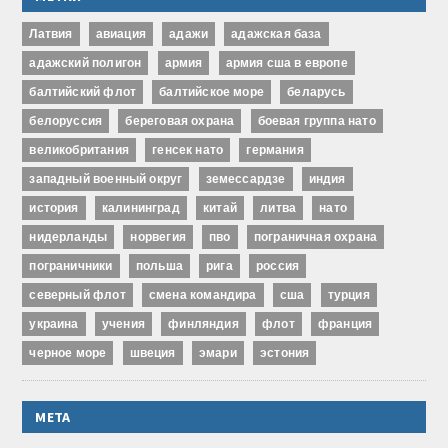
Латвия
авиация
адажи
адажская база
адажский полигон
армия
армия сша в европе
балтийский флот
балтийское море
беларусь
белоруссия
береговая охрана
боевая группа нато
великобритания
генсек нато
германия
западный военный округ
земессардзе
индия
история
калининград
китай
литва
нато
нидерланды
норвегия
пво
пограничная охрана
пограничники
польша
рига
россия
северный флот
смена командира
сша
турция
украина
учения
финляндия
флот
франция
черное море
швеция
эмари
эстония
МЕТА