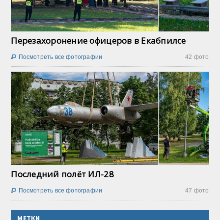
Перезахоронение офицеров в Екабпилсе
Посмотреть все фотографии
42 фото

Последний полёт ИЛ-28
Посмотреть все фотографии
47 фото

МЕТКИ