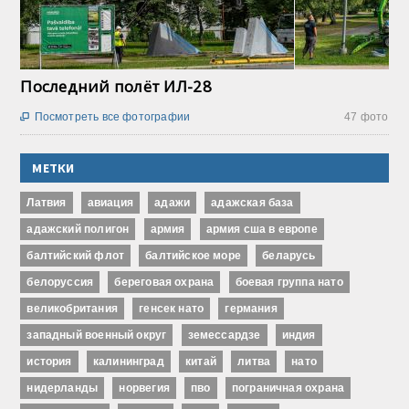
Последний полёт ИЛ-28
Посмотреть все фотографии
47 фото

МЕТКИ
Латвия
авиация
адажи
адажская база
адажский полигон
армия
армия сша в европе
балтийский флот
балтийское море
беларусь
белоруссия
береговая охрана
боевая группа нато
великобритания
генсек нато
германия
западный военный округ
земессардзе
индия
история
калининград
китай
литва
нато
нидерланды
норвегия
пво
пограничная охрана