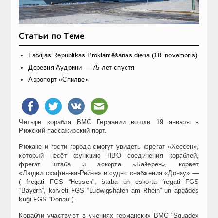
Статьи по Теме
Latvijas Republikas Proklamēšanas diena (18. novembris)
Деревня Аудрини — 75 лет спустя
Аэропорт «Спилве»
Четыре корабля ВМС Германии вошли 19 января в
Рижский
пассажирский
порт.
Рижане и гости города смогут увидеть фрегат «Хессен»,
который несёт функцию ПВО соединения кораблей,
фрегат штаба и эскорта «Байерен», корвет
«Людвигсхафен-на-Рейне» и судно снабжения «Донау» —
( fregati FGS “Hessen”, štāba un eskorta fregati FGS
“Bayern”, korveti FGS “Ludwigshafen am Rhein” un apgādes
kuģi FGS “Donau”).
Корабли участвуют в учениях германских ВМС “Squadex