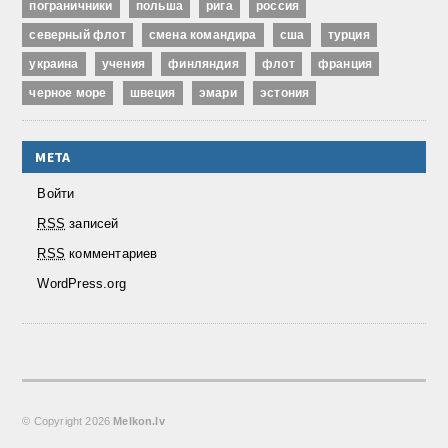
пограничники
польша
рига
россия
северный флот
смена командира
сша
турция
украина
учения
финляндия
флот
франция
черное море
швеция
эмари
эстония
МЕТА
Войти
RSS
записей
RSS
комментариев
WordPress.org
© Copyright
2026
Melkon.lv