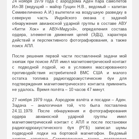
24 ноября 1979 года с аэродрома Аден пара самолётов
Ил-38 (ведущий – майор Гущин Н.В., ведомый – капитан
Семивеличенко А.И.) вылетели на воздушную разведку в
северную часть Индийского океана с задачей
обнаружения авианосной ударной группы в составе АВУ
«Китти Хок» и АВУ«Мидуэй», определения состава
ордера, элементов движения целей (ЭДЦ), характера
действий и перспективного фотографирования, а также
поиск АПЛ.
После решения первой части поставленной задачи мой
экипаж при поиске АПЛ имел магнитометрический контакт
с подводной лодкой, но в условиях массированного
противодействия истребителей ВМС США и малого
остатка топлива радиогидроакустические буи для
подтверждения магнитометрического контакта применить
не удалось. Время полёта – 10 часов 47 минут.
27 ноября 1979 года. Аэродром взлёта и посадки – Аден.
Задача – аналогичная той, что была поставлена
24.11.1979. После обнаружения и фотографирования
ордера авианосной ударной группы имел
магнитометрический контакт с АПЛ и после постановки
радиогидроакустического буя (РГБ) записал шумы
подводной лодки на бортовой магнитофон. Ведомый
экипаж капитана Семивеличенко также подтвердил