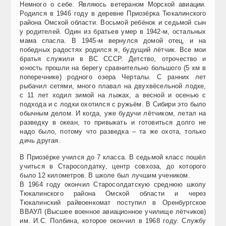
Немного о себе. Являюсь ветераном Морской авиации.
Родился в 1946 году в деревне Приозёрка Тюкалинского
района Омской области. Восьмой ребёнок и седьмой сын
у родителей. Один из братьев умер в 1942-м, остальных
мама спасла. В 1945-м вернулся домой отец, и на
победных радостях родился я, будущий лётчик. Все мои
братья служили в ВС СССР. Детство, отрочество и
юность прошли на берегу сравнительно большого (5 км в
поперечнике) родного озера Черталы. С ранних лет
рыбачил сетями, много плавал на двухвёсельной лодке,
с 11 лет ходил зимой на лыжах, а весной и осенью с
подхода и с лодки охотился с ружьём. В Сибири это было
обычным делом. И когда, уже будучи лётчиком, летал на
разведку в океан, то привыкать и готовиться долго не
надо было, потому что разведка – та же охота, только
дичь другая.
В Приозёрке учился до 7 класса. В седьмой класс пошёл
учиться в Старосолдатку, центр совхоза, до которого
было 12 километров. В школе был лучшим учеником.
В 1964 году окончил Старосолдатскую среднюю школу
Тюкалинского района Омской области и через
Тюкалинский райвоенкомат поступил в Оренбургское
ВВАУЛ (Высшее военное авиационное училище лётчиков)
им. И.С. Полбина, которое окончил в 1968 году. Службу