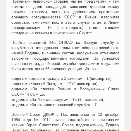
Претензий ливийской стороне мы не предъявили и тем
самым не дали повода для снижения доверия между
нашими странами, чего так добивались противники
военного сотрудничества СССР и Ливии. Авторитет
советских экипажей после этого случая стал в Ливии
непререкаемым. 16 (шестнадцать) отцов живыми
вернулись к семьям в авиагарнизон Скулте.
Полёты экипажей 145 ОПЛАЭ на боевую службу с
зарубежных аэродромов повышали обороноспособность
нашей Родины, и личный состав заслуженно отмечался
высокими государственными наградами. За успешное
выполнение задач боевой службы орденами и медалями
были награждены 55 военнослужащих. Из них:
орденом «Боевого Красного Знамени» – 1 (посмертно),
орденом «Красной Звезды» – 17 (9 посмертно),
орденом «За службу Родине в Вооружённых Силах
СССР» III ст. – 15,
медалью «За боевые заслуги» – 15 (1 посмертно),
медалью «За отличие в воинской службе» – 7.
Военный Совет ДКБФ в Постановлении от 12 декабря
1984 года № 0112 вынес ходатайство о присвоении
звания Героя Советского Союза подполковнику Гущину
Николаю Васильевичу за успешное выполнение задания