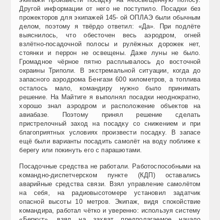
Другой информации от него не поступило. Посадки без
прожекторов для экипажей 145- ой ОПЛАЭ были обычным
делом, поэтому я твёрдо ответил: «Да». При подлёте
выяснилось, что обесточен весь аэродром, огней
взлётно-посадочной полосы и рулёжных дорожек нет,
стоянки и перрон не освещены. Даже луны не было.
Громадное чёрное пятно расплывалось до восточной
окраины Триполи. В экстремальной ситуации, когда до
запасного аэродрома Бенгази 600 километров, а топлива
осталось мало, командиру нужно было принимать
решение. На Майтиге я выполнял посадки неоднократно,
хорошо знал аэродром и расположение объектов на
авиабазе. Поэтому принял решение сделать
пристрелочный заход на посадку со снижением и при
благоприятных условиях произвести посадку. В запасе
ещё были варианты посадить самолёт на воду поближе к
берегу или покинуть его с парашютами.
Посадочные средства не работали. Работоспособными на
командно-диспетчерском пункте (КДП) оставались
аварийные средства связи. Взял управление самолётом
на себя, на радиовысотомере установил задатчик
опасной высоты 10 метров. Экипаж, видя спокойствие
командира, работал чётко и уверенно: используя систему
«Беркут», взял на захват предполагаемое начало