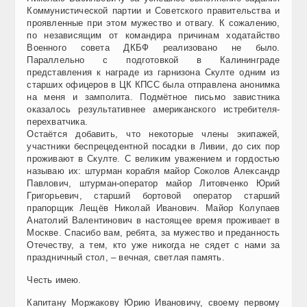
Коммунистической партии и Советского правительства и
проявленные при этом мужество и отвагу. К сожалению,
по независящим от командира причинам ходатайство
Военного совета ДКБФ реализовано не было.
Параллельно с подготовкой в Калининграде
представления к награде из гарнизона Скулте одним из
старших офицеров в ЦК КПСС была отправлена анонимка
на меня и замполита. Подмётное письмо завистника
оказалось результативнее американского истребителя-
перехватчика.
Остаётся добавить, что некоторые члены экипажей,
участники беспрецедентной посадки в Ливии, до сих пор
проживают в Скулте. С великим уважением и гордостью
называю их: штурман корабля майор Соколов Александр
Павлович, штурман-оператор майор Литовченко Юрий
Григорьевич, старший бортовой оператор старший
прапорщик Лещёв Николай Иванович. Майор Колупаев
Анатолий Валентинович в настоящее время проживает в
Москве. Спасибо вам, ребята, за мужество и преданность
Отечеству, а тем, кто уже никогда не сядет с нами за
праздничный стол, – вечная, светлая память.
Честь имею.
Капитану Моржакову Юрию Ивановичу, своему первому