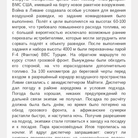
ВМС США, имевший на борту новое ракетное вооружение.
Война в Ливане создавала особые условия для ведения
воздушной разведки, но задание командования было
выполнено. Полёт к цели выполнялся на высотах 60-100
метров, что требовало повышенного расхода топлива, но
с большой вероятностью исключало возможные ранние
перехваты истребителями, которые могли затруднить или
сорвать подлёт к объекту разведки. После выполнения
задания и набора высоты 4000 м были перехвачены парой
F-4 (Фантом) ВВС Турции. На обратном маршруте по
курсу стоял грозовой фронт. Вынуждены были обходить
его стороной, на что израсходовали дополнительно
топливо. За 100 километров до береговой черты перед
входом в разрешённый коридор воздушного пространства
Ливии связались с авиадиспетчером Майтиги. Диспетчер
дал погоду в районе аэродрома и условия подхода.
Погода была хорошая, никаких предупреждений по
дальней связи экипаж не получал. Посадка по расчёту
должна была быть днём, но время было потеряно на
обход грозового фронта, а африканские сумерки
растаяли быстро, и наступила ночь. Получив разрешение
на подход, экипажи стали готовиться к заходу на посадку
и к посадке. Пара краснозвёздных Илов торопилась на
ночлег. И вдруг диспетчер запрашивает: смогут ли
экипажи произвести посадку на неосвещённую полосу.