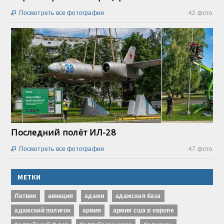
Посмотреть все фотографии
42 фото

Последний полёт ИЛ-28
Посмотреть все фотографии
47 фото

МЕТКИ
Латвия
авиация
адажи
адажская база
адажский полигон
армия
армия сша в европе