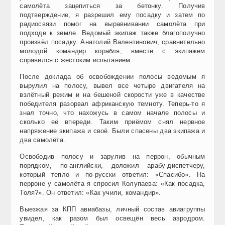
самолёта зацепиться за бетонку. Получив
подтверждение, я разрешил ему посадку и затем по
радиосвязи помог на выравнивании самолёта при
подходе к земле. Ведомый экипаж также благополучно
произвёл посадку. Анатолий Валентинович, сравнительно
молодой командир корабля, вместе с экипажем
справился с жестоким испытанием.
После доклада об освобождении полосы ведомым я
вырулил на полосу, вывел все четыре двигателя на
взлётный режим и на бешеной скорости уже в качестве
победителя разорвал африканскую темноту. Теперь-то я
знал точно, что нахожусь в самом начале полосы и
сколько её впереди. Таким приёмом снял нервное
напряжение экипажа и своё. Были спасены два экипажа и
два самолёта.
Освободив полосу и зарулив на перрон, обычным
порядком, по-английски, доложил арабу-диспетчеру,
который тепло и по-русски ответил: «Спасибо». На
перроне у самолёта я спросил Колупаева: «Как посадка,
Толя?». Он ответил: «Как учили, командир».
Выезжая за КПП авиабазы, личный состав авиагруппы
увидел, как разом был освещён весь аэродром.