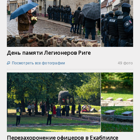
День памяти Легионеров Риге
Посмотреть все фотографии
49 фото

Перезахоронение офицеров в Екабпилсе