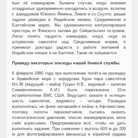
был её командиром. Бывали случаи, когда экипажи
эскадрильи одновременно находились в воздухе, взлетев
с аэродромов Южного Йемена, Ливии и со Скулте, решая
задачи разведки в Индийском океане, Средиземном и
Балтийском морях. Мы одномоментно контролировали
просторы от Финского залива до Сейшельских островов.
Легко понять гордость командира, когда, сидя за
штурвалом самолёта над Средиземным морем, я
принимал доклады радиста о работе экипажей в
Индийском океане и на Балтике. Такое не забывается.
Приведу некоторые эпизоды нашей боевой службы.
6 февраля 1980 года при выполнении полёта на разведку
в Аравийское море с аэродрома Аден пара самолётов
Ил-38 (ведущий – майор Гущин Н.В., ведомый – капитан
Семивеличенко А.И.) была перехвачена 10-ю
истребителями ВМС США. Ведущего зажали в «клещи»
шесть самолётов, ведомого – четыре. Разведка
выполнялась на фоне начавшейся войны в Афганистане,
поэтому пилоты перехватчиков, пытаясь оказать
психологическое давление, опасно маневрировали, вели
себя агрессивно. Предпринимали всё, чтобы не дать
выполнить задание. При снижении с высоты 600 м до 200
м для фотографирования авианосца и кораблей ордера