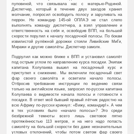
пуповиной, что связывала нас с матерью-Родиной.
Диспетчер, который в течение двух заходов хранил
молчание, попросил освободить полосу и заруливать на
перрон. Но командир 145-ой ОПЛАЭ не стал слепо
выполнять команду диспетчера, а взял управление и
ответственность на себя и, освободив ВПП, на большой
скорости порулил к началу посадочной полосы. По бокам
извилистой рулёжной дорожки стояли Ливийские МиГи,
Миражи и другие самолёты. Диспетчер замолк.
Подрулил как можно ближе к ВПП и установил самолёт
под острым углом по направлению курса посадки. Экипаж
капитана Колупаева вышел на посадочный курс и
приступил к снижению. Мы включили посадочный свет
фар своего самолёта и осветили начало полосы.
Отбросив требование инструкции по ведению связи
только на английском языке, запросил по-русски капитана
Колупаева о видимости начала полосы и готовности к
посадке. В ответ мой бывший правый лётчик радостно на
всю Африку по-русски крикнул: «Вижу, командир!». А чем
в тех условиях было «начало полосы»? Это среди
безбрежной темноты всего лишь световое пятно
протяжённостью 113 метров, и на него надо попасть
самолёту на большой скорости без даже незначительных
угловых отклонений, чтобы потом светом фар своего