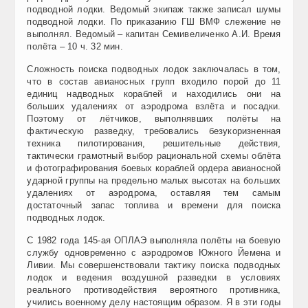
подводной лодки. Ведомый экипаж также записал шумы
подводной лодки. По приказанию ГШ ВМФ слежение не
выполнял. Ведомый – капитан Семивеличенко А.И. Время
полёта – 10 ч. 32 мин.
Сложность поиска подводных лодок заключалась в том,
что в состав авианосных групп входило порой до 11
единиц надводных кораблей и находились они на
больших удалениях от аэродрома взлёта и посадки.
Поэтому от лётчиков, выполнявших полёты на
фактическую разведку, требовались безукоризненная
техника пилотирования, решительные действия,
тактически грамотный выбор рациональной схемы облёта
и фотографирования боевых кораблей ордера авианосной
ударной группы на предельно малых высотах на больших
удалениях от аэродрома, оставляя тем самым
достаточный запас топлива и времени для по­иска
подводных лодок.
С 1982 года 145-ая ОПЛАЭ выполняла полёты на боевую
службу одновременно с аэродромов Южного Йемена и
Ливии. Мы совершенствовали тактику поиска подводных
лодок и ведения воздушной разведки в условиях
реального противодействия вероятного противника,
учились военному делу настоящим образом. Я в эти годы