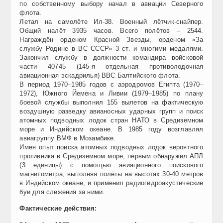
по собственному выбору начал в авиации Северного
флота.
Летал на самолёте Ил-38. Военный лётчик-снайпер.
Общий налёт 3935 часов. Всего полётов – 2544.
Награждён орденом Красной Звезды, орденом «За
службу Родине в ВС СССР» 3 ст. и многими медалями.
Закончил службу в должности командира войсковой
части 40745 (145-я отдельная противолодочная
авиационная эскадрилья) ВВС Балтийского флота.
В период 1970–1985 годов с аэродромов Египта (1970–
1972), Южного Йемена и Ливии (1979–1985) по плану
боевой службы выполнил 155 вылетов на фактическую
воздушную разведку авианосных ударных групп и поиск
атомных подводных лодок стран НАТО в Средиземном
море и Индийском океане. В 1985 году возглавлял
авиагруппу ВМФ в Мозамбике.
Имея опыт поиска атомных подводных лодок вероятного
противника в Средиземном море, первым обнаружил АПЛ
(3 единицы) с помощью авиационного поискового
магнитометра, выполняя полёты на высотах 30-40 метров
в Индийском океане, и применил радиогидроакустические
буи для слежения за ними.
Фактические действия: