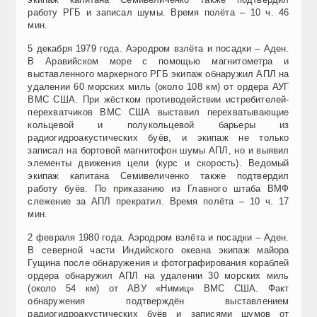
работу РГБ и записал шумы. Время полёта – 10 ч. 46
мин.
5 декабря 1979 года. Аэродром взлёта и посадки – Аден.
В Аравийском море с помощью магнитометра и
выставленного маркерного РГБ экипаж обнаружил АПЛ на
удалении 60 морских миль (около 108 км) от ордера АУГ
ВМС США. При жёстком противодействии истребителей-
перехватчиков ВМС США выставил перехватывающие
кольцевой и полукольцевой барьеры из
радиогидроакустических буёв, и экипаж не только
записал на бортовой магнитофон шумы АПЛ, но и выявил
элементы движения цели (курс и скорость). Ведомый
экипаж капитана Семивеличенко также подтвердил
работу буёв. По приказанию из Главного штаба ВМФ
слежение за АПЛ прекратил. Время полёта – 10 ч. 17
мин.
2 февраля 1980 года. Аэродром взлёта и посадки – Аден.
В северной части Индийского океана экипаж майора
Гущина после обнаружения и фотографирования кораблей
ордера обнаружил АПЛ на удалении 30 морских миль
(около 54 км) от АВУ «Нимиц» ВМС США. Факт
обнаружения подтверждён выставлением
радиогидроакустических буёв и записями шумов от