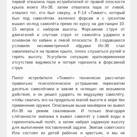
первой отвалила пара истребителей от правой плоскости
крыла моего Ил-38, затем отвалила пара от левой,
отвалил тот, кто был сверху, а F-14 «Томкет», который
был под самолётом, включил форсаж и с грохотом
вышел из-под самолёта прямо по курсу на дистанции 10-
15 метров с набором высоты. Форсажная струя от
двигателей и спутная струя от самолёта ударили в
основном по кабине и левой плоскости. В создавшихся
условиях несимметричной обдувки Ил-38 стал
заваливаться на правое крыло, плохо слушаться рулей и
терять высоту. Усугубили ситуацию кратковременное
отсутствие видимости и потеря горизонта в форсажной
струе.
Пилот истребителя «Томкет» технически рассчитал
правильно: психологическое устрашение перехватом
десятью самолётами и зажим в «клещи» не возымели
действия, и он решил ударить по ведущему самолёту,
чтобы свалить его на предельно малой высоте в море без
применения оружия. Описанным выше манёвром он вывел
Ил-38 на режим сваливания. И только благодаря
слётанности экипажа я вывел самолёт у самой воды в
горизонтальный полёт, а затем набрал заданную высоту
для выполнения поставленной задачи. Экипаж советского
Ила состоял из детей рабочих и крестьян, и мы не