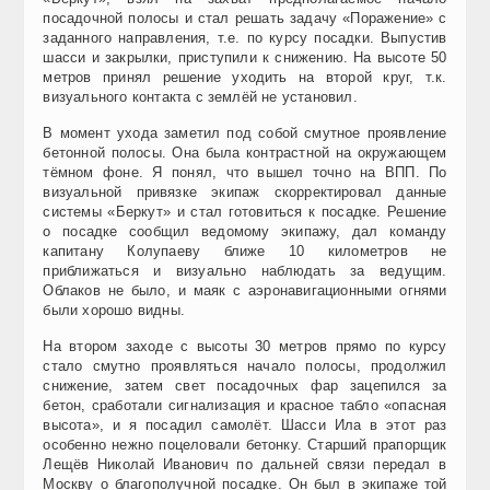
посадочной полосы и стал решать задачу «Поражение» с
заданного направления, т.е. по курсу посадки. Выпустив
шасси и закрылки, приступили к снижению. На высоте 50
метров принял решение уходить на второй круг, т.к.
визуального контакта с землёй не установил.
В момент ухода заметил под собой смутное проявление
бетонной полосы. Она была контрастной на окружающем
тёмном фоне. Я понял, что вышел точно на ВПП. По
визуальной привязке экипаж скорректировал данные
системы «Беркут» и стал готовиться к посадке. Решение
о посадке сообщил ведомому экипажу, дал команду
капитану Колупаеву ближе 10 километров не
приближаться и визуально наблюдать за ведущим.
Облаков не было, и маяк с аэронавигационными огнями
были хорошо видны.
На втором заходе с высоты 30 метров прямо по курсу
стало смутно проявляться начало полосы, продолжил
снижение, затем свет посадочных фар зацепился за
бетон, сработали сигнализация и красное табло «опасная
высота», и я посадил самолёт. Шасси Ила в этот раз
особенно нежно поцеловали бетонку. Старший прапорщик
Лещёв Николай Иванович по дальней связи передал в
Москву о благополучной посадке. Он был в экипаже той