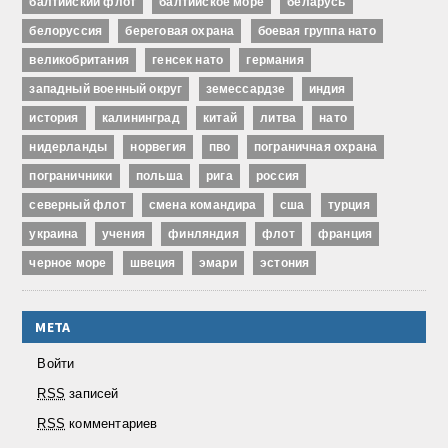
балтийский флот
балтийское море
беларусь
белоруссия
береговая охрана
боевая группа нато
великобритания
генсек нато
германия
западный военный округ
земессардзе
индия
история
калининград
китай
литва
нато
нидерланды
норвегия
пво
пограничная охрана
пограничники
польша
рига
россия
северный флот
смена командира
сша
турция
украина
учения
финляндия
флот
франция
черное море
швеция
эмари
эстония
МЕТА
Войти
RSS
записей
RSS
комментариев