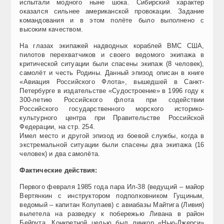
испытали модного ныне шока. Сибирский характер
оказался сильнее американской провокации. Задание
командования и в этом полёте было выполнено с
высоким качеством.
На глазах экипажей надводных кораблей ВМС США,
пилотов перехватчиков и своего ведомого экипажа в
критической ситуации были спасены экипаж (8 человек),
самолёт и честь Родины. Данный эпизод описан в книге
«Авиация Российского Флота», вышедшей в Санкт-
Петербурге в издательстве «Судостроение» в 1996 году к
300-летию Российского флота при содействии
Российского государственного морского историко-
культурного центра при Правительстве Российской
Федерации, на стр. 254.
Имел место и другой эпизод из боевой службы, когда в
экстремальной ситуации были спасены два экипажа (16
человек) и два самолёта.
Фактические действия:
Первого февраля 1985 года пара Ил-38 (ведущий – майор
Вертянкин с инструктором подполковником Гущиным,
ведомый – капитан Колупаев) с авиабазы Майтига (Ливия)
вылетела на разведку к побережью Ливана в район
Бейрута. Конкретной целью был линкор «Нью-Джерси»