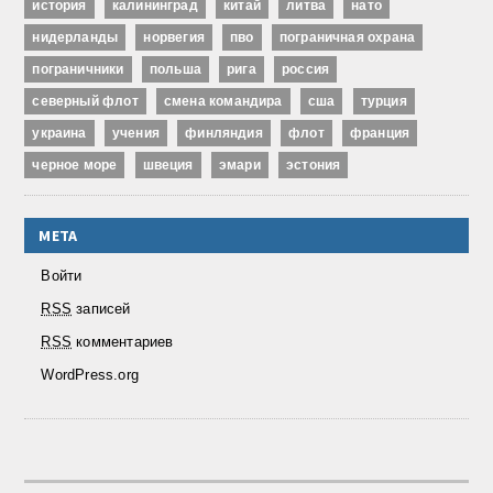
история
калининград
китай
литва
нато
нидерланды
норвегия
пво
пограничная охрана
пограничники
польша
рига
россия
северный флот
смена командира
сша
турция
украина
учения
финляндия
флот
франция
черное море
швеция
эмари
эстония
МЕТА
Войти
RSS
записей
RSS
комментариев
WordPress.org