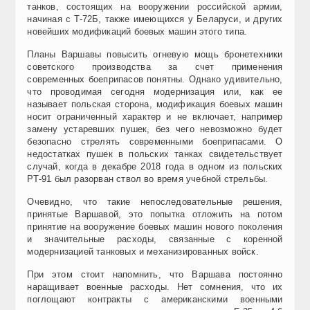
танков, состоящих на вооружении российской армии,
начиная с T-72Б, также имеющихся у Беларуси, и других
новейших модификаций боевых машин этого типа.
Планы Варшавы повысить огневую мощь бронетехники
советского производства за счет применения
современных боеприпасов понятны. Однако удивительно,
что проводимая сегодня модернизация или, как ее
называет польская сторона, модификация боевых машин
носит ограниченный характер и не включает, например
замену устаревших пушек, без чего невозможно будет
безопасно стрелять современными боеприпасами. О
недостатках пушек в польских танках свидетельствует
случай, когда в декабре 2018 года в одном из польских
РТ-91 был разорван ствол во время учебной стрельбы.
Очевидно, что такие непоследовательные решения,
принятые Варшавой, это попытка отложить на потом
принятие на вооружение боевых машин нового поколения
и значительные расходы, связанные с коренной
модернизацией танковых и механизированных войск.
При этом стоит напомнить, что Варшава постоянно
наращивает военные расходы. Нет сомнения, что их
поглощают контракты с американскими военными