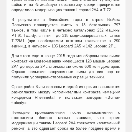
войск и на ближайшую перспективу среди приоритетов
определила модернизацию танков Leopard 2A4 и T-72.
В результате в ближайшие годы в строю Войска
Польского планируется иметь в 13 батальонах 797
танков, в том числе в четырех батальонах 232 машины
PT-91 Twardy, в пяти – до 318 модифицированных танков
T-72M1 (при необходимом штатном количестве в 290
единиц), в четырех – 105 Leopard 2A5 и 142 Leopard 2PL.
Для этого еще в конце 2015 года минобороны заключило
контракт на модернизацию имеющихся 128 машин Leopard
2A4 до версии 2PL стоимостью около 600 млн долларов.
Однако польские вооруженные силы до сих пор не
получили усовершенствованные образцы техники.
Сроки работ были сорваны и одной из причин называются
разногласиях между исполнителями контракта немецким
концерном Rheinmetall и польским заводом «Bumar-
Łabędy».
Немецкие промышленники после ознакомления с
состоянием боевых машин заявили, что кроме
модернизации танкам Leopard 2A4 требуется капитальный
ремонт, а это сдвигает сроки на более позднее время и