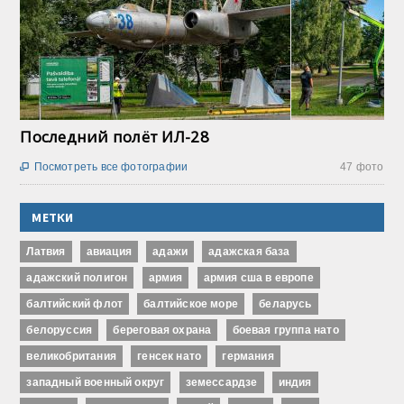
Последний полёт ИЛ-28
Посмотреть все фотографии
47 фото

МЕТКИ
Латвия
авиация
адажи
адажская база
адажский полигон
армия
армия сша в европе
балтийский флот
балтийское море
беларусь
белоруссия
береговая охрана
боевая группа нато
великобритания
генсек нато
германия
западный военный округ
земессардзе
индия