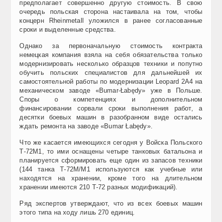
предполагает совершенно другую стоимость. В свою
очередь польская сторона настаивала на том, чтобы
концерн Rheinmetall уложился в ранее согласованные
сроки и выделенные средства.
Однако за первоначальную стоимость контракта
немецкая компания взяла на себя обязательства только
модернизировать несколько образцов техники и попутно
обучить польских специалистов для дальнейшей их
самостоятельной работы по модернизации Leopard 2A4 на
механическом заводе «Bumar-Łabędy» уже в Польше.
Споры о компетенциях и дополнительном
финансировании сорвали сроки выполнения работ, а
десятки боевых машин в разобранном виде остались
ждать ремонта на заводе «Bumar Łabędy».
Что же касается имеющихся сегодня у Войска Польского
Т-72М1, то ими оснащены четыре танковых батальона и
планируется сформировать еще один из запасов техники
(144 танка Т-72М/М1 используются как учебные или
находятся на хранении, кроме того на длительном
хранении имеются 210 Т-72 разных модификаций).
Ряд экспертов утверждают, что из всех боевых машин
этого типа на ходу лишь 270 единиц.