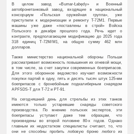
В целом завод «Bumar-Łabędy» и Военный
автобронетанковый завод, входящие в национальный
консорциум «Польская оружейная группа», уже
приступили к модернизации и ремонту T-72M1. Первые
машины уже даже «поставлены в строй» Войска
Польского в декабре прошлого года. Речь идет о
контракте, предполагающем модификацию до 2025 года
318 единиц Т-72М/М1, на общую сумму 462 млн
долларов.
Также министерство национальной обороны Польши
рассматривает возможность повышения их огневой мощи,
в том числе, за счет закупки современных боеприпасов.
Для этого оборонное ведомство изучает возможности
покупки партий в одну, пять и десять тысяч штук 125-мм
боеприпасов с бронебойным подкалиберным снарядом
APFSDS-T для Т-72 и РТ-91.
На сегодняшний день для стрельбы из этих танков
имеются только устаревшие снаряды советского
производства. По мнению польских экспертов, эти
боеприпасы уступают даже тем образцам, что
произведены во второй половине 80-х годов. Однако
главным их недостатком специалисты считают, то, что
они не способны пробить лобовую броню любого из