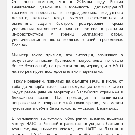
Он также отметил, что в 2015-ом году Россия
значительно увеличила численность десантируемой
техники и персонала в подразделениях воздушного
десанта, которые могут быстро перемещаться и
выполнять задачи быстрого реагирования. Кроме
увеличения численности личного состава и развития
инфраструктуры у границ Балтийских стран,
увеличивается и число военных учений, проводимых
Россией.
Министр также признал, что ситуация, возникшая в
результате аннексии Крымского полуострова, не стала
более безопасной, но при этом он подчеркнул, что НАТО
на это реагирует последовательно и адекватно.
«После решений, принятых на саммите НАТО в июле, от
трёх до четырёх тысяч военнослужащих союзных стран
будут размещены на территории Балтийских стран уже в
ближайшее время. Всё происходит в правильном
направлении и, взирая с этой точки зрения, мы можем
чувствовать себя в безопасности, — сказал Бергманис.
В отношении возможного обострения взаимоотношений
между НАТО и Россией и развития ситуации в Латвии в
этом случае, министр указал, что НАТО и Латвия в
рамках НАТО делает всё, чтобы предотвратить