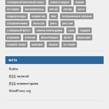
западный военный округ
земессардзе
индия
история
калининград
китай
литва
нато
нидерланды
норвегия
пво
пограничная охрана
пограничники
польша
рига
россия
северный флот
смена командира
сша
турция
украина
учения
финляндия
флот
франция
черное море
швеция
эмари
эстония
МЕТА
Войти
RSS
записей
RSS
комментариев
WordPress.org