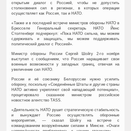
открытым диалог с Россией, чтобы не допустить
столкновения сил в регионах, в которых операции
осуществляет как Россия, так и НАТО.
«Также и в последней встрече министров обороны НАТО в
Брюсселе Генеральный секретарь НАТО Йенс
Столтенберг подчеркнул: «Пока НАТО сильна, мы можем
сдерживать и защищать, мы можем поддерживать
политический диалог с Россией».
Министр обороны России Сергей Шойгу 2-го ноября
выступил с сообщением, что Россия наращивает свои
военные возможности у западных границ, отвечая на
увеличение сил НАТО.
России и её союзнику Белоруссии нужно усилить
оборону, поскольку «Соединённые Штаты и другие страны
НАТО активно укрепляют свой нападающий потенциал»,
процитировало сказанное министром российское
новостное агентство TASS.
«Деятельность НАТО рушит стратегическую стабильность
и вынуждает Россию осуществлять оборонные
мероприятия, — сказал Шойгу на встрече с
командованием вооружёнными силами в Минске. «Очаги
напряжённости приблизились к нашим границам», —