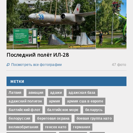
Последний полёт ИЛ-28
Посмотреть все фотографии
47 фото

МЕТКИ
Латвия
авиация
адажи
адажская база
адажский полигон
армия
армия сша в европе
балтийский флот
балтийское море
беларусь
белоруссия
береговая охрана
боевая группа нато
великобритания
генсек нато
германия