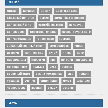
МЕТКИ
Латвия
авиация
адажи
адажская база
адажский полигон
армия
армия сша в европе
балтийский флот
балтийское море
беларусь
белоруссия
береговая охрана
боевая группа нато
великобритания
генсек нато
германия
западный военный округ
земессардзе
индия
история
калининград
китай
литва
нато
нидерланды
норвегия
пво
пограничная охрана
пограничники
польша
рига
россия
северный флот
смена командира
сша
турция
украина
учения
финляндия
флот
франция
черное море
швеция
эмари
эстония
МЕТА