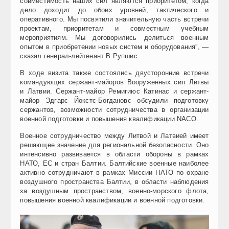
совместимость наших сил являются приоритетом, когда
дело доходит до обоих уровней, тактического и
оперативного. Мы посвятили значительную часть встречи
проектам, приоритетам и совместным учебным
мероприятиям. Мы договорились делиться военным
опытом в приобретении новых систем и оборудования”, —
сказал генерал-лейтенант В.Рупшис.
В ходе визита также состоялись двусторонние встречи
командующих сержант-майоров Вооруженных сил Литвы
и Латвии. Сержант-майор Ремигиюс Катинас и сержант-
майор Эдгарс Йокстс-Богдановс обсудили подготовку
сержантов, возможности сотрудничества в организации
военной подготовки и повышения квалификации NACO.
Военное сотрудничество между Литвой и Латвией имеет
решающее значение для региональной безопасности. Оно
интенсивно развивается в области обороны в рамках
НАТО, ЕС и стран Балтии. Балтийские военные наиболее
активно сотрудничают в рамках Миссии НАТО по охране
воздушного пространства Балтии, в области наблюдения
за воздушным пространством, военно-морского флота,
повышения военной квалификации и военной подготовки.