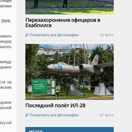
нтября
аблями
Перезахоронение офицеров в
о ВМФ,
Екабпилсе
Посмотреть все фотографии
42 фото

ровать
ммодор
высить
 между
едавно
сти на
ежским
едовое
Последний полёт ИЛ-28
альной
Посмотреть все фотографии
47 фото

vy.mil
МЕТКИ