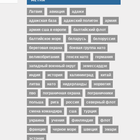
Латвия
авиация
адажи
адажская база
адажский полигон
армия
армия сша в европе
балтийский флот
балтийское море
беларусь
белоруссия
береговая охрана
боевая группа нато
великобритания
генсек нато
германия
западный военный округ
земессардзе
индия
история
калининград
китай
литва
нато
нидерланды
норвегия
пво
пограничная охрана
пограничники
польша
рига
россия
северный флот
смена командира
сша
турция
украина
учения
финляндия
флот
франция
черное море
швеция
эмари
эстония