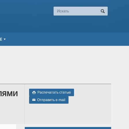
Е
лями
Распечатать статью

Отправить e-mail
✉