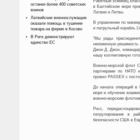
Ракетный эсминец класс
останки более 400 советских
в Балтийском море про
воинов
Латвии и Литвы.
Латвийские военнослужащие
В упражнении по маневр
оказали помощь в тушении
и патрульный корабль L
пожара на ферме в Косово
В Риге демонстрируют
“Мы рады присоединит
единство ЕС
неизменную решимость 
Джон Д. Джон, команди
нашу коллективную гото
Военно-морской флот С
партнерами по НАТО и
провел PASSEX с посто
До начала операций в 
море и обучение взаим
военно-морским флотом
Росс, передислоциров
патрулирование в ра
безопасности США в Ев