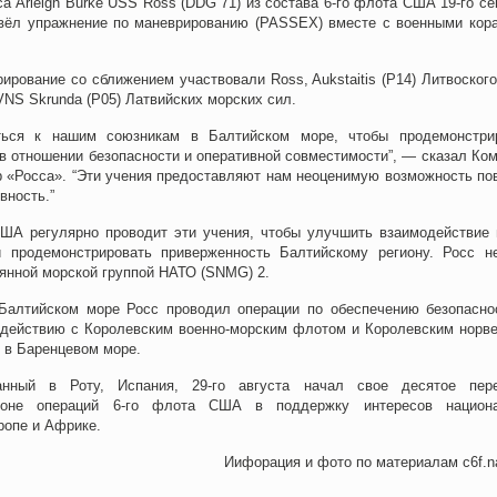
а Arleigh Burke USS Ross (DDG 71) из состава 6-го флота США 19-го се
вёл упражнение по маневрированию (PASSEX) вместе с военными кор
ирование со сближением участвовали Ross, Aukstaitis (P14) Литвоског
VNS Skrunda (P05) Латвийских морских сил.
ься к нашим союзникам в Балтийском море, чтобы продемонстри
в отношении безопасности и оперативной совместимости”, — сказал Ко
р «Росса». “Эти учения предоставляют нам неоценимую возможность по
вность.”
ША регулярно проводит эти учения, чтобы улучшить взаимодействие
 продемонстрировать приверженность Балтийскому региону. Росс н
янной морской группой НАТО (SNMG) 2.
Балтийском море Росс проводил операции по обеспечению безопасно
одействию с Королевским военно-морским флотом и Королевским норв
 в Баренцевом море.
анный в Роту, Испания, 29-го августа начал свое десятое пер
йоне операций 6-го флота США в поддержку интересов национ
ропе и Африке.
Иифорация и фото по материалам c6f.na