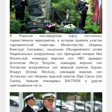
В Рижском пассажирском порту состоялось
торжественное мероприятие, в котором приняли участие
парламентский секретарь Министерства обороны
Виестурс Силениекс, начальник Объединённого штаба
Национальных вооружённых сил бригадный генерал Иво
Могильный, командир морских сил НВС адмирал
флотилии Ингус Визулис, командир морских сил
Литовских вооружённых сил морской капитан Арунас
Моцкус (Arūnas Mockus), командир морских сил
Эстонских сил обороны морской капитан Юри Саска (Jüri
Saska), бывшие командиры BALTRON и другие
приглашённые гости.