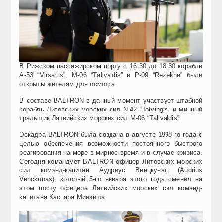
В Рижском пассажирском порту с 16.30 до 18.30 корабли
A-53 “Virsaitis”, M-06 “Tālivaldis” и P-09 “Rēzekne” были
открыты жителям для осмотра.
В составе BALTRON в данный момент участвует штабной
корабль Литовских морских сил N-42 “Jotvingis” и минный
тральщик Латвийских морских сил M-06 “Tālivaldis”.
Эскадра BALTRON была создана в августе 1998-го года с
целью обеспечения возможности постоянного быстрого
реагирования на море в мирное время и в случае кризиса.
Сегодня командует BALTRON офицер Литовских морских
сил команд-капитан Аудриус Венцкунас (Audrius
Venckūnas), который 5-го января этого года сменил на
этом посту офицера Латвийских морских сил команд-
капитана Каспара Миезиша.