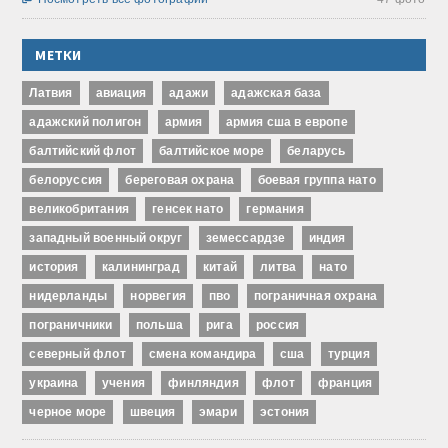
МЕТКИ
Латвия
авиация
адажи
адажская база
адажский полигон
армия
армия сша в европе
балтийский флот
балтийское море
беларусь
белоруссия
береговая охрана
боевая группа нато
великобритания
генсек нато
германия
западный военный округ
земессардзе
индия
история
калининград
китай
литва
нато
нидерланды
норвегия
пво
пограничная охрана
пограничники
польша
рига
россия
северный флот
смена командира
сша
турция
украина
учения
финляндия
флот
франция
черное море
швеция
эмари
эстония