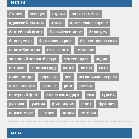
МЕТКИ
Латвия
авиация
адажи
адажская база
адажский полигон
армия
армия сша в европе
балтийский флот
балтийское море
беларусь
белоруссия
береговая охрана
боевая группа нато
великобритания
генсек нато
германия
западный военный округ
земессардзе
индия
история
калининград
китай
литва
нато
нидерланды
норвегия
пво
пограничная охрана
пограничники
польша
рига
россия
северный флот
смена командира
сша
турция
украина
учения
финляндия
флот
франция
черное море
швеция
эмари
эстония
МЕТА