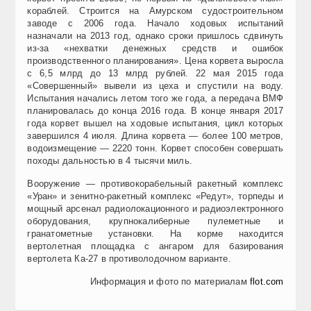
кораблей. Строится на Амурском судостроительном
заводе с 2006 года. Начало ходовых испытаний
назначали на 2013 год, однако сроки пришлось сдвинуть
из-за «нехватки денежных средств и ошибок
производственного планирования». Цена корвета выросла
с 6,5 млрд до 13 млрд рублей. 22 мая 2015 года
«Совершенный» вывели из цеха и спустили на воду.
Испытания начались летом того же года, а передача ВМФ
планировалась до конца 2016 года. В конце января 2017
года корвет вышел на ходовые испытания, цикл которых
завершился 4 июля. Длина корвета — более 100 метров,
водоизмещение — 2220 тонн. Корвет способен совершать
походы дальностью в 4 тысячи миль.
Вооружение — противокорабельный ракетный комплекс
«Уран» и зенитно-ракетный комплекс «Редут», торпеды и
мощный арсенал радиолокационного и радиоэлектронного
оборудования, крупнокалиберные пулеметные и
гранатометные установки. На корме находится
вертолетная площадка с ангаром для базирования
вертолета Ка-27 в противолодочном варианте.
Информация и фото по материалам
flot.com