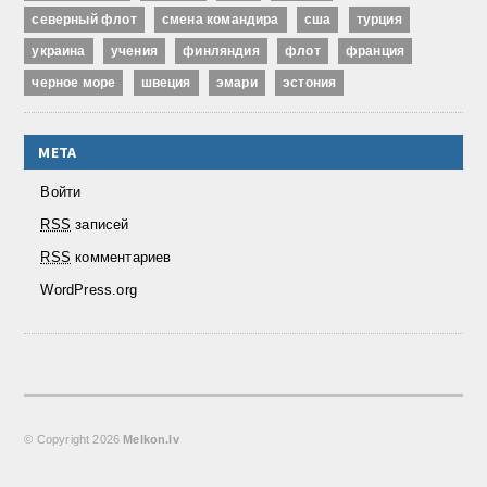
северный флот
смена командира
сша
турция
украина
учения
финляндия
флот
франция
черное море
швеция
эмари
эстония
МЕТА
Войти
RSS
записей
RSS
комментариев
WordPress.org
© Copyright
2026
Melkon.lv