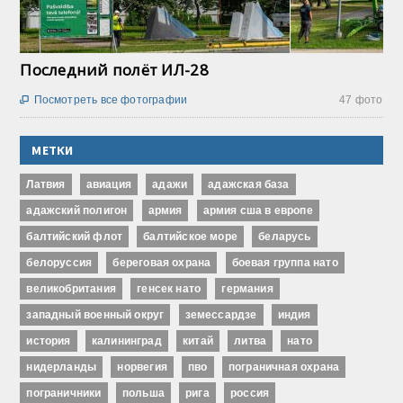
Последний полёт ИЛ-28
Посмотреть все фотографии
47 фото

МЕТКИ
Латвия
авиация
адажи
адажская база
адажский полигон
армия
армия сша в европе
балтийский флот
балтийское море
беларусь
белоруссия
береговая охрана
боевая группа нато
великобритания
генсек нато
германия
западный военный округ
земессардзе
индия
история
калининград
китай
литва
нато
нидерланды
норвегия
пво
пограничная охрана
пограничники
польша
рига
россия