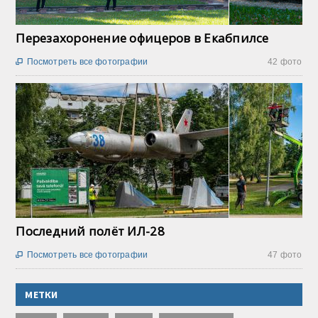
Перезахоронение офицеров в Екабпилсе
Посмотреть все фотографии
42 фото

Последний полёт ИЛ-28
Посмотреть все фотографии
47 фото

МЕТКИ