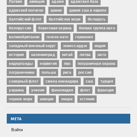
Латвия
авиация
адажи
адажская база
адажский полигон
армия
армия сша в европе
балтийский флот
балтийское море
беларусь
белоруссия
береговая охрана
боевая группа нато
великобритания
генсек нато
германия
западный военный округ
земессардзе
индия
история
калининград
китай
литва
нато
нидерланды
норвегия
пво
пограничная охрана
пограничники
польша
рига
россия
северный флот
смена командира
сша
турция
украина
учения
финляндия
флот
франция
черное море
швеция
эмари
эстония
МЕТА
Войти