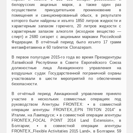
белорусских акцизных марок, а также один раз
осуществили принудительное проникновение в
помещения и санкционированный обыск, в результате
которого были найдены и изъято 1850 литров жидкости и
характерным запахом горючего, 20 литров жидкости с
характерным запахом алкоголя (исходное вещество —
спирт) и 2680 сигарет с акцизными марками Российской
Федерации. В отчётный период было изъято 17 грамм
метамфетамина и 60 таблеток Clonazepam.
В первое полугодие 2015-го года во время Президентуры
Латвийской Республики в Совете Европейского Союза
должностные лица Авиационного управления на
воздушных судах Государственной пограничной охраны
участвовали в шести мероприятий по обеспечению
безопасности.
В отчётный период Авиационной управление приняло
участие в нескольких совместных операциях под
руководством Агентуры FRONTEX: • в совместной
операции агентуры FRONTEX,,EPN TRITON 2014″ в
Италии, на Лампедусе; • в совместной операции агентуры
FRONTEX,,FOCAL POINT 2014 Land Extension», в
Болгарии; • в совместной операции агентуры
FRONTEX,,Flexible Activitaties 2015 Land», в Болгарии. 59