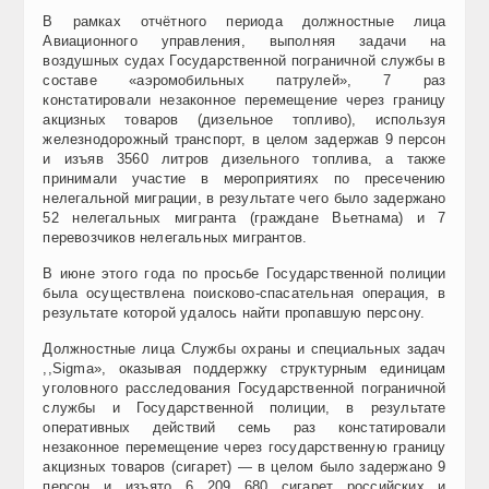
В рамках отчётного периода должностные лица
Авиационного управления, выполняя задачи на
воздушных судах Государственной пограничной службы в
составе «аэромобильных патрулей», 7 раз
констатировали незаконное перемещение через границу
акцизных товаров (дизельное топливо), используя
железнодорожный транспорт, в целом задержав 9 персон
и изъяв 3560 литров дизельного топлива, а также
принимали участие в мероприятиях по пресечению
нелегальной миграции, в результате чего было задержано
52 нелегальных мигранта (граждане Вьетнама) и 7
перевозчиков нелегальных мигрантов.
В июне этого года по просьбе Государственной полиции
была осуществлена поисково-спасательная операция, в
результате которой удалось найти пропавшую персону.
Должностные лица Службы охраны и специальных задач
,,Sigma», оказывая поддержку структурным единицам
уголовного расследования Государственной пограничной
службы и Государственной полиции, в результате
оперативных действий семь раз констатировали
незаконное перемещение через государственную границу
акцизных товаров (сигарет) — в целом было задержано 9
персон и изъято 6 209 680 сигарет российских и