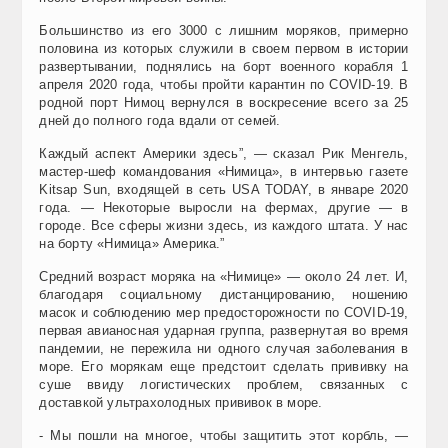
Большинство из его 3000 с лишним моряков, примерно
половина из которых служили в своем первом в истории
развертывании, поднялись на борт военного корабля 1
апреля 2020 года, чтобы пройти карантин по COVID-19. В
родной порт Нимоц вернулся в воскресение всего за 25
дней до полного года вдали от семей.
Каждый аспект Америки здесь”, — сказал Рик Менгель,
мастер-шеф командования «Нимица», в интервью газете
Kitsap Sun, входящей в сеть USA TODAY, в январе 2020
года. — Некоторые выросли на фермах, другие — в
городе. Все сферы жизни здесь, из каждого штата. У нас
на борту «Нимица» Америка.”
Средний возраст моряка на «Нимице» — около 24 лет. И,
благодаря социальному дистанцированию, ношению
масок и соблюдению мер предосторожности по COVID-19,
первая авианосная ударная группа, развернутая во время
пандемии, не пережила ни одного случая заболевания в
море. Его морякам еще предстоит сделать прививку на
суше ввиду логистических проблем, связанных с
доставкой ультрахолодных прививок в море.
- Мы пошли на многое, чтобы защитить этот корбль, —