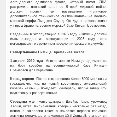
легендарного адмирала флота, который помог США
разгромить японский флот во Второй мировой войне,
должен пройти так называемое «плановое
дополнительное техническое обслуживание» на военно-
морской верфи Пьюджет-Саунд. Он будет пришвартован
у пирса Браво на военно-морской базе Китсап-Бремертон.
Введенный в эксплуатацию в 1975 году «Нимиц» должен
быть выведен из эксплуатации в 2025 году, хотя
поговаривают о временном продлении срока его службы
Развертывание Нимица: временная шкала
1 апреля 2020 года
: Многие моряки Нимица поднимаются
на борт корабля на военно-морской базе Китсап-
Бремертон для карантина.
Конец апреля
: После тестирования более 8000 моряков и
гражданских лиц на новый коронавирус американский
корабль «Нимиц» покидает Бремертон, чтобы завершить
подготовку к развертыванию.
Середина мая
: контр-адмирал. Джеймс Кирк, уроженец
Херши, штат Пенсильвания, который несколько лет назад
попал в заголовки газет в качестве первого капитана
эсминца следующего поколения USS Zumwalt, становится