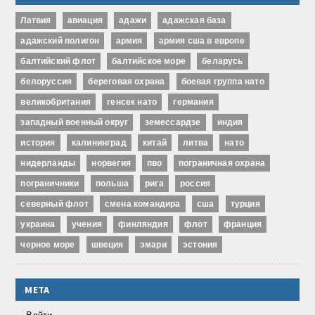
Латвия
авиация
адажи
адажская база
адажский полигон
армия
армия сша в европе
балтийский флот
балтийское море
беларусь
белоруссия
береговая охрана
боевая группа нато
великобритания
генсек нато
германия
западный военный округ
земессардзе
индия
история
калининград
китай
литва
нато
нидерланды
норвегия
пво
пограничная охрана
пограничники
польша
рига
россия
северный флот
смена командира
сша
турция
украина
учения
финляндия
флот
франция
черное море
швеция
эмари
эстония
МЕТА