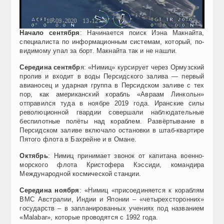
Начало сентября
: Начинается поиск Иэна Макнайта,
специалиста по информационным системам, который, по-
видимому упал за борт. Макнайта так и не нашли.
Середина сентябр
я: «Нимиц» курсирует через Ормузский
пролив и входит в воды Персидского залива — первый
авианосец и ударная группа в Персидском заливе с тех
пор, как американский корабль «Авраам Линкольн»
отправился туда в ноябре 2019 года. Иранские силы
революционной гвардии совершали наблюдательные
беспилотные полёты над кораблем. Развёртывание в
Персидском заливе включало остановки в штаб-квартире
Пятого флота в Бахрейне и в Омане.
Октябрь
: Нимиц принимает звонок от капитана военно-
морского флота Кристофера Кэссиди, командира
Международной космической станции.
Середина ноября
: «Нимиц «присоединяется к кораблям
ВМС Австралии, Индии и Японии – «четырехсторонних»
государств – в запланированных учениях под названием
«Malabar», которые проводятся с 1992 года.