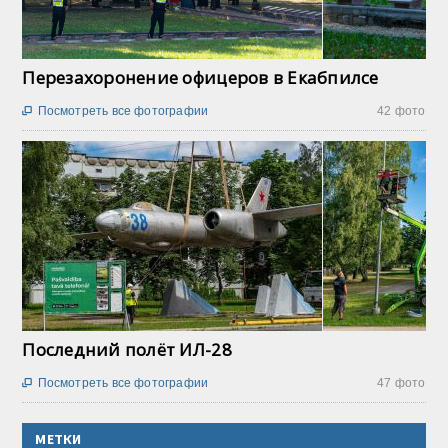
Перезахоронение офицеров в Екабпилсе
Посмотреть все фотографии
42 фото

Последний полёт ИЛ-28
Посмотреть все фотографии
47 фото

МЕТКИ