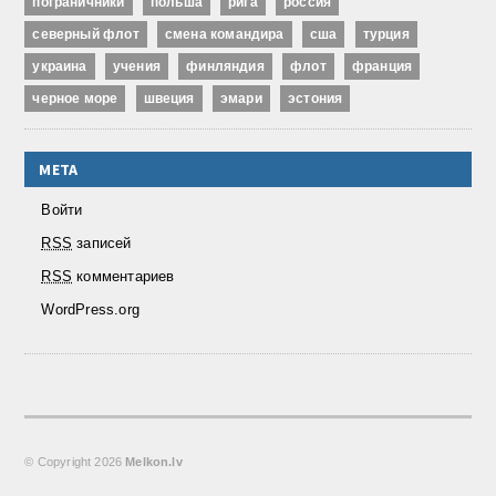
пограничники
польша
рига
россия
северный флот
смена командира
сша
турция
украина
учения
финляндия
флот
франция
черное море
швеция
эмари
эстония
МЕТА
Войти
RSS
записей
RSS
комментариев
WordPress.org
© Copyright
2026
Melkon.lv