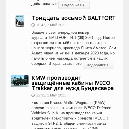
действовать в
Подробнее
▸
Тридцать восьмой BALTFORT
10:42, 3.Май 2021
🕔
Вышел в свет очередной номер
журнала BALTFORT №1 (38) 2021 год. Номер
открывается статьёй постоянного автора
нашего журнала, краеведа Яниса Аматса. Сам
Аматс ушёл из жизни в декабре 2020 года, но
память о нём навсегда останется в наших
сердцах. Вторая статья это
Подробнее
▸
KMW производит
защищённые кабины IVECO
Trakker для нужд Бундесвера
22:32, 2.Май 2021
🕔
Компания Krauss-Maffei Wegmann (KMW)
получила заказ от компании IVECO Defence
Vehicles S. p.A. на производство кабин
водителей транспортных средств IVECO с
защитой GTF2. В общей сложности заказ
предусматривает производство 1048