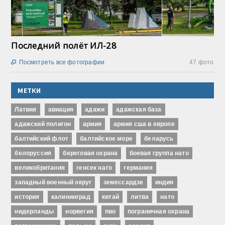
Последний полёт ИЛ-28
Посмотреть все фотографии
47 фото

МЕТКИ
Латвия
авиация
адажи
адажская база
адажский полигон
армия
армия сша в европе
балтийский флот
балтийское море
беларусь
белоруссия
береговая охрана
боевая группа нато
великобритания
генсек нато
германия
западный военный округ
земессардзе
индия
история
калининград
китай
литва
нато
нидерланды
норвегия
пво
пограничная охрана