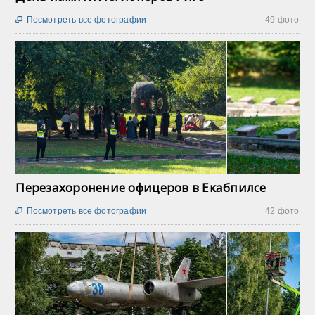
Посмотреть все фотографии
49 фото

Перезахоронение офицеров в Екабпилсе
Посмотреть все фотографии
42 фото
