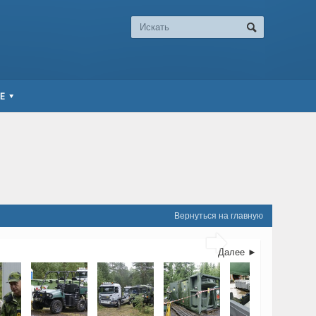
Е
Вернуться на главную

Далее ►