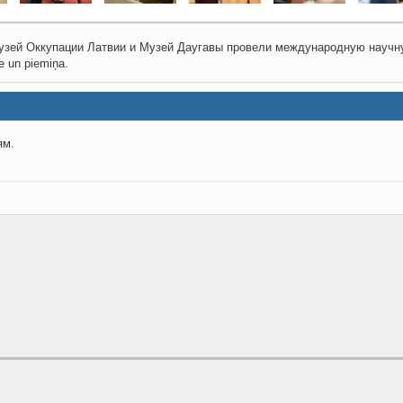
 Музей Оккупации Латвии и Музей Даугавы провели международную на
 un piemiņa.
ям.