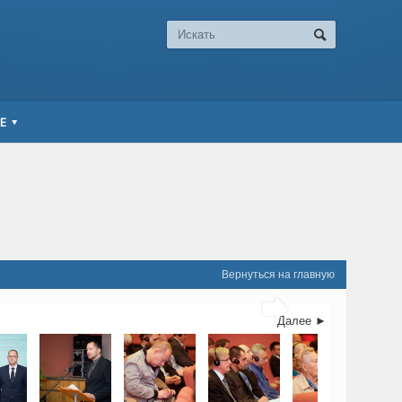
Е
Вернуться на главную

Далее ►