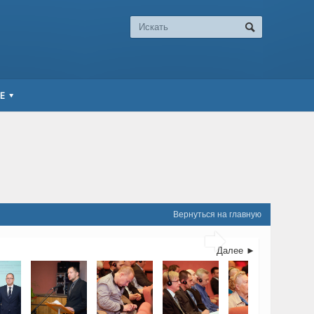
Е
Вернуться на главную

Далее ►