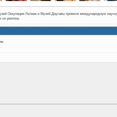
 Музей Оккупации Латвии и Музей Даугавы провели международную на
 un piemiņa.
ям.