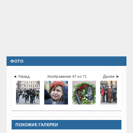
ФОТО


◄ Назад
Далее ►
Изображение 67 из 71
ПОХОЖИЕ ГАЛЕРЕИ