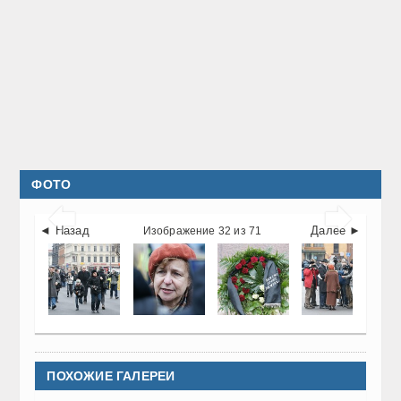
ФОТО


◄ Назад
Далее ►
Изображение 32 из 71
ПОХОЖИЕ ГАЛЕРЕИ