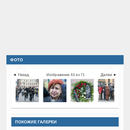
ФОТО


◄ Назад
Далее ►
Изображение 63 из 71
ПОХОЖИЕ ГАЛЕРЕИ