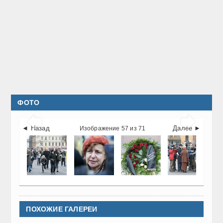
ФОТО


◄ Назад
Далее ►
Изображение 57 из 71
ПОХОЖИЕ ГАЛЕРЕИ