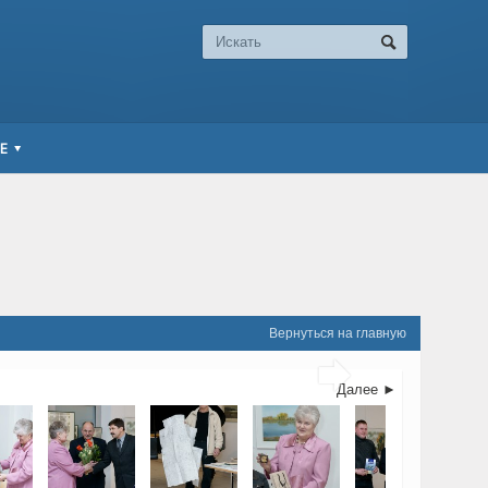
Е
Вернуться на главную

Далее ►