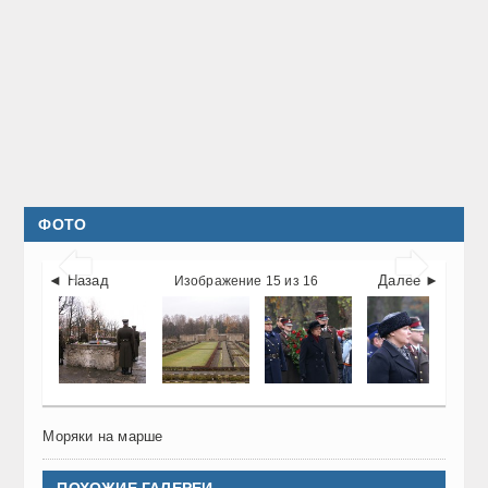
ФОТО


◄ Назад
Далее ►
Изображение 15 из 16
Моряки на марше