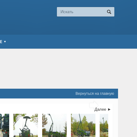
Е
Вернуться на главную

Далее ►