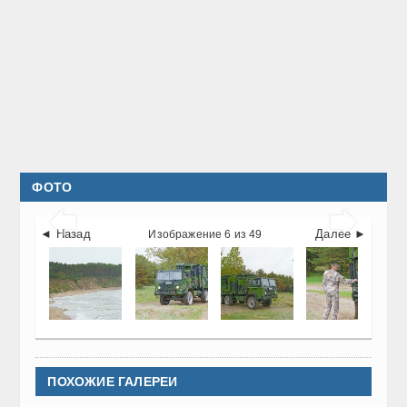
ФОТО


◄ Назад
Далее ►
Изображение 6 из 49
ПОХОЖИЕ ГАЛЕРЕИ