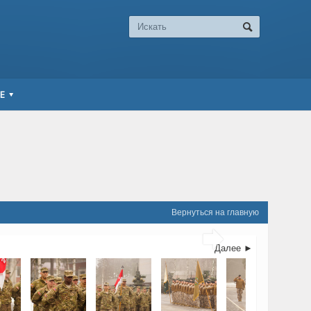
Е
Вернуться на главную

Далее ►