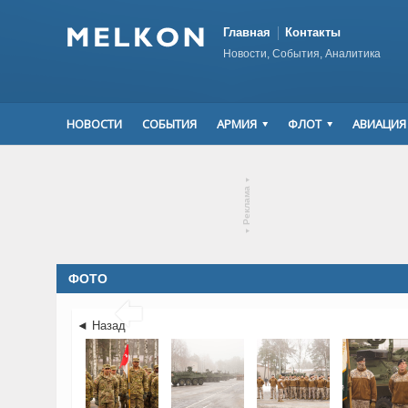
Главная
Контакты
Новости, События, Аналитика
НОВОСТИ
СОБЫТИЯ
АРМИЯ
ФЛОТ
АВИАЦИЯ
▾
Реклама
▾
ФОТО

◄ Назад