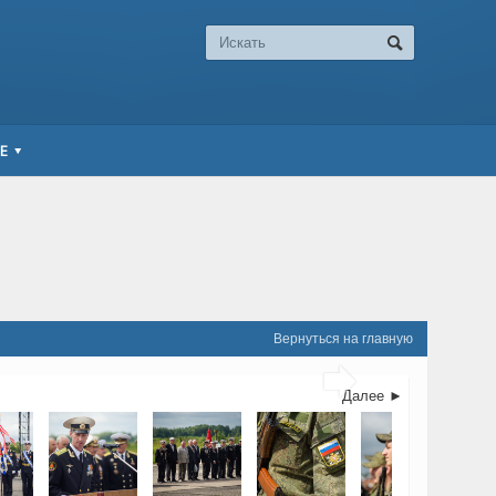
Е
Вернуться на главную

Далее ►