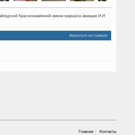
айпедской Краснознамённой имени маршала авиации И.И.
Вернуться на главную
Главная
Контакты