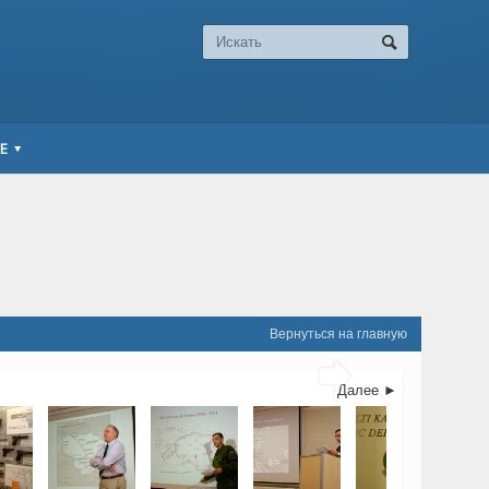
Е
Вернуться на главную

Далее ►