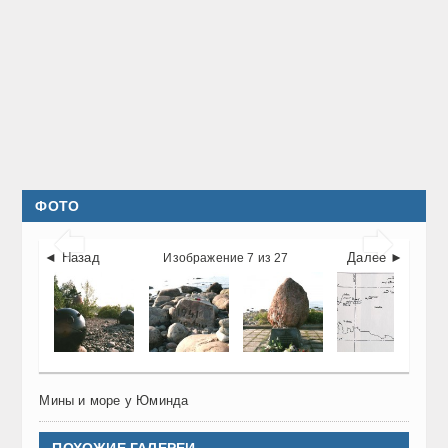
ФОТО


◄ Назад
Далее ►
Изображение 7 из 27
Мины и море у Юминда