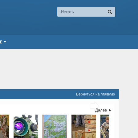
Е
Вернуться на главную

Далее ►