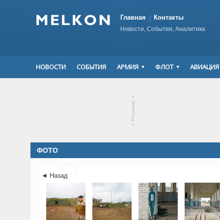
Главная
Контакты
Новости, События, Аналитика
НОВОСТИ
СОБЫТИЯ
АРМИЯ
ФЛОТ
АВИАЦИЯ
▾
Реклама
▾
ФОТО

◄ Назад