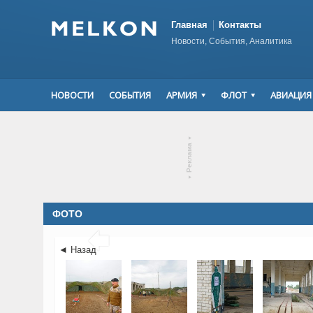
Главная
Контакты
Новости, События, Аналитика
НОВОСТИ
СОБЫТИЯ
АРМИЯ
ФЛОТ
АВИАЦИЯ
▾
Реклама
▾
ФОТО

◄ Назад