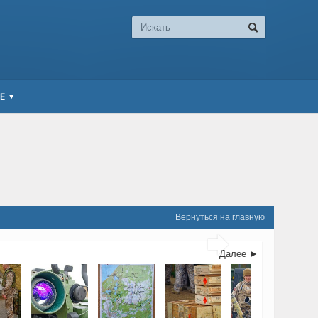
Е
Вернуться на главную

Далее ►