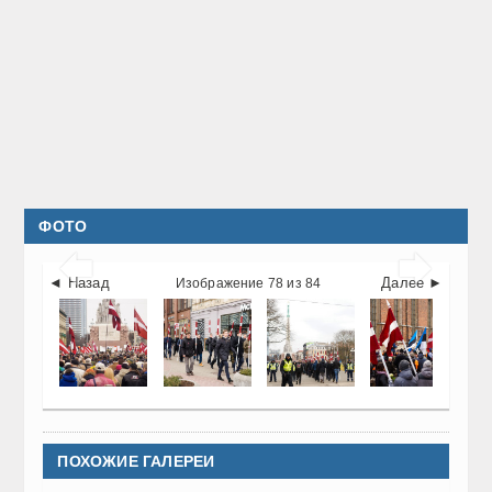
ФОТО


◄ Назад
Далее ►
Изображение 78 из 84
ПОХОЖИЕ ГАЛЕРЕИ