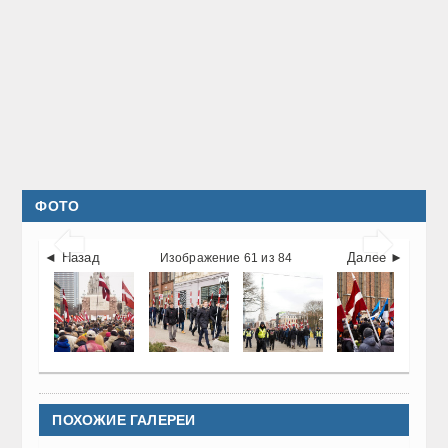
ФОТО


◄ Назад
Далее ►
Изображение 61 из 84
ПОХОЖИЕ ГАЛЕРЕИ