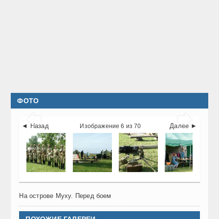
ФОТО


◄ Назад
Далее ►
Изображение 6 из 70
На острове Муху. Перед боем