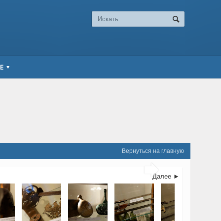
Е
Вернуться на главную

Далее ►