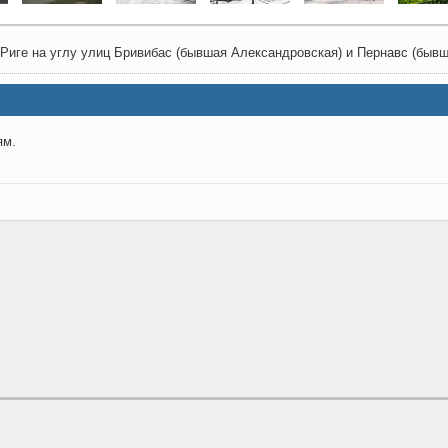
Риге на углу улиц Бривибас (бывшая Александровская) и Пернавс (быв
ям.