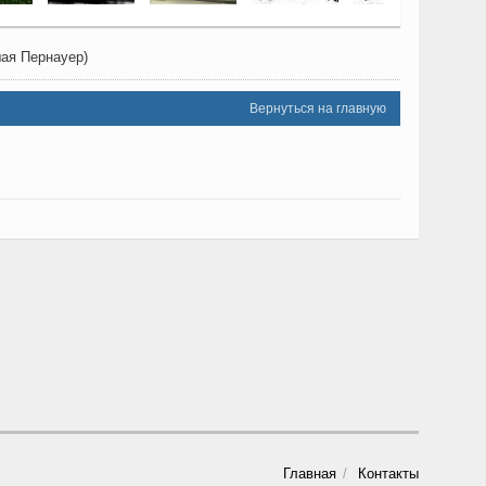
шая Пернауер)
Вернуться на главную
Главная
Контакты