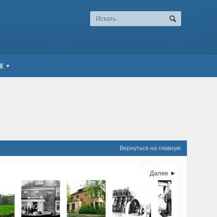
Е
Вернуться на главную

Далее ►