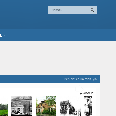
Е
Вернуться на главную

Далее ►