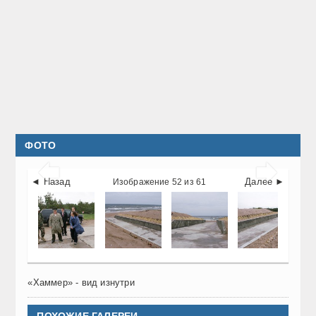
ФОТО


◄ Назад
Далее ►
Изображение 52 из 61
«Хаммер» - вид изнутри