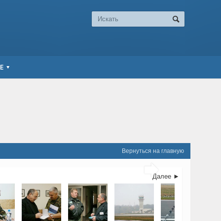
Е
Вернуться на главную

Далее ►