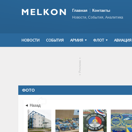
Главная
Контакты
Новости, События, Аналитика
НОВОСТИ
СОБЫТИЯ
АРМИЯ
ФЛОТ
АВИАЦИЯ
▾
Реклама
▾
ФОТО

◄ Назад