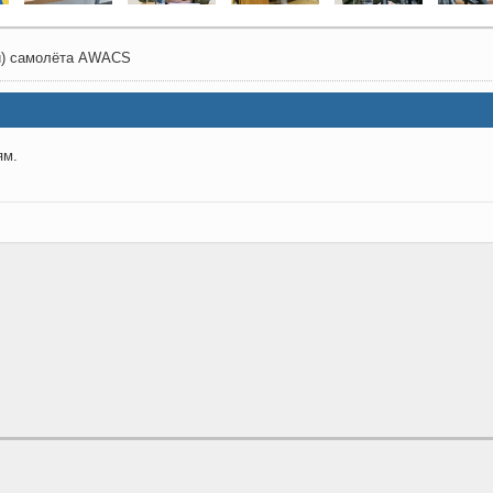
ни) самолёта AWACS
ям.