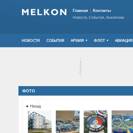
Главная
Контакты
Новости, События, Аналитика
НОВОСТИ
СОБЫТИЯ
АРМИЯ
ФЛОТ
АВИАЦИЯ
▾
Реклама
▾
ФОТО

◄ Назад