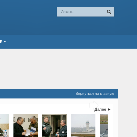
Е
Вернуться на главную

Далее ►