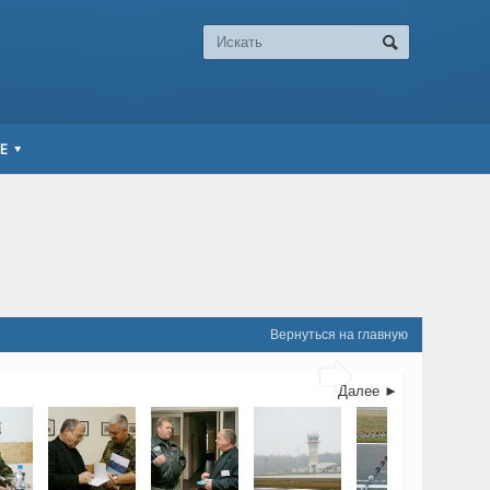
Е
Вернуться на главную

Далее ►