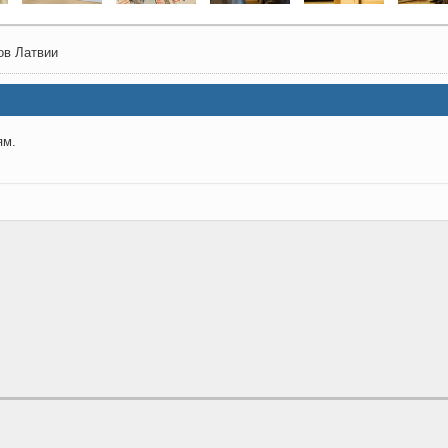
ов Латвии
ям.