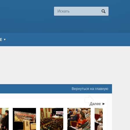
Е
Вернуться на главную

Далее ►