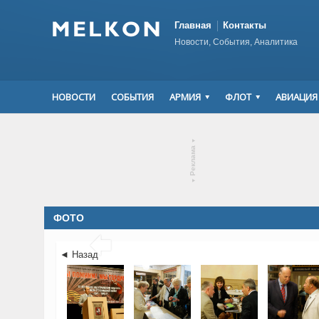
Главная
Контакты
Новости, События, Аналитика
НОВОСТИ
СОБЫТИЯ
АРМИЯ
ФЛОТ
АВИАЦИЯ
▾
Реклама
▾
ФОТО

◄ Назад