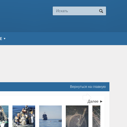
Е
Вернуться на главную

Далее ►